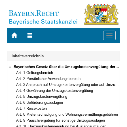
Zur
Zur
Toggle
Startseite
Trefferliste
navigati
von
der
BAYERN.RECHT
letzten
Navigation
Inhaltsverzeichnis
Suche
Bayerisches Gesetz über die Umzugskostenvergütung der Beamten und Richter (Bayerisches Umzugskostengesetz – BayUKG) Vom 24. Juni 2005 (GVBl. S. 192) BayRS 2032-5-1-F (Art. 1–16)
Bereich reduzieren
Art. 1 Geltungsbereich
Art. 2 Persönlicher Anwendungsbereich
Art. 3 Anspruch auf Umzugskostenvergütung oder auf Umzugskostenbeihilfe
Art. 4 Gewährung der Umzugskostenvergütung
Art. 5 Umzugskostenvergütung
Art. 6 Beförderungsauslagen
Art. 7 Reisekosten
Art. 8 Mietentschädigung und Wohnungsvermittlungsgebühren
Art. 9 Pauschvergütung für sonstige Umzugsauslagen
Art. 10 Umzugskostenvergütung bei Auslandsumzügen