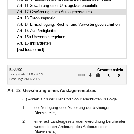
Art. 11 Gewährung einer Umzugskostenbeihilfe
Art. 12 Gewährung eines Auslagenersatzes
Art. 13 Trennungsgeld
Art. 14 Ermächtigung, Rechts- und Verwaltungsvorschriften
Art. 15 Zuständigkeiten
Art. 15a Übergangsregelung
Art. 16 Inkrafttreten
[Schlussformel]
Inhalt
BayUKG
Gesamtansicht
Text gilt ab: 01.05.2019
Download
Drucken
Vorheriges
Nächste
Fassung: 24.06.2005
Dokument
Dokume
Art. 12
Gewährung eines Auslagenersatzes
(1) Ändert sich der Dienstort von Berechtigten in Folge
1.
der Verlegung oder Auflösung der bisherigen
Dienststelle,
2.
einer auf Landesgesetz oder -verordnung beruhenden
wesentlichen Änderung des Aufbaus einer
Dienststelle,