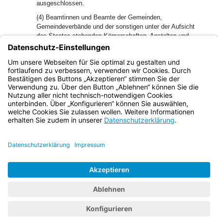
ausgeschlossen.
(4) Beamtinnen und Beamte der Gemeinden,
Gemeindeverbände und der sonstigen unter der Aufsicht
des Staates stehenden Körperschaften, Anstalten und
Stiftungen des öffentlichen Rechts sowie zu diesen
Dienstherrn abgeordnete Beamtinnen und Beamte erhalten
den Auslagenersatz nur, wenn die Abs. 1 bis 3 durch
Satzung für anwendbar erklärt wurden.
Bayern.de
BayernPortal
Datenschutz
Impressum
Barrierefreiheit
Hilfe
Kontakt
Kontrastwechsel
Schriftgröße