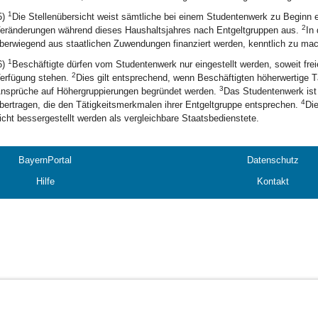
1
5)
Die Stellenübersicht weist sämtliche bei einem Studentenwerk zu Beginn 
2
eränderungen während dieses Haushaltsjahres nach Entgeltgruppen aus.
In 
berwiegend aus staatlichen Zuwendungen finanziert werden, kenntlich zu ma
1
6)
Beschäftigte dürfen vom Studentenwerk nur eingestellt werden, soweit fre
2
erfügung stehen.
Dies gilt entsprechend, wenn Beschäftigten höherwertige T
3
nsprüche auf Höhergruppierungen begründet werden.
Das Studentenwerk ist 
4
bertragen, die den Tätigkeitsmerkmalen ihrer Entgeltgruppe entsprechen.
Die
icht bessergestellt werden als vergleichbare Staatsbedienstete.
BayernPortal
Datenschutz
Hilfe
Kontakt