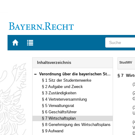
Zur
Zur
Startseite
Trefferliste
von
der
Navigation
BAYERN.RECHT
letzten
Inhalt
Inhaltsverzeichnis
StudWV
Suche
Verordnung über die bayerischen Studentenwerke (StudWV) In der Fassung der Bekanntmachung vom 22. Januar 1990 (GVBl. S. 42) BayRS 2210-1-1-7-1-WK (§§ 1–16)
§ 7
Wirt
Bereich reduzieren
§ 1 Sitz der Studentenwerke
(
§ 2 Aufgabe und Zweck
§ 3 Zuständigkeiten
(
G
§ 4 Vertreterversammlung
§ 5 Verwaltungsrat
(
§ 6 Geschäftsführer
U
§ 7 Wirtschaftsplan
(
§ 8 Genehmigung des Wirtschaftsplans
V
§ 9 Aufwand
D