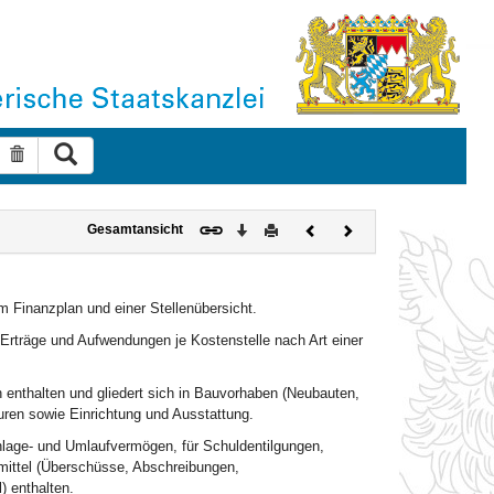
Suche ausführen
Suche zurücksetzen
Download
Drucken
Vorheriges
Nächstes
Gesamtansicht
Dokument
Dokument
m Finanzplan und einer Stellenübersicht.
n Erträge und Aufwendungen je Kostenstelle nach Art einer
n enthalten und gliedert sich in Bauvorhaben (Neubauten,
en sowie Einrichtung und Ausstattung.
nlage- und Umlaufvermögen, für Schuldentilgungen,
ittel (Überschüsse, Abschreibungen,
 enthalten.