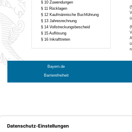
§ 10 Zuwendungen
(
§ 11 Rücklagen
V
§ 12 Kaufmännische Buchführung
ü
§ 13 Jahresrechnung
(
§ 14 Vollstreckungsbescheid
V
§ 15 Auflösung
A
§ 16 Inkrafttreten
ü
n
Bayern.de
Barrierefreiheit