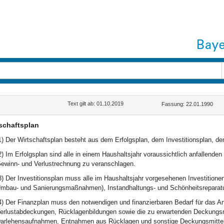
Text gilt ab: 01.10.2019
Fassung: 22.01.1990
schaftsplan
1) Der Wirtschaftsplan besteht aus dem Erfolgsplan, dem Investitionsplan, de
2) Im Erfolgsplan sind alle in einem Haushaltsjahr voraussichtlich anfallende
ewinn- und Verlustrechnung zu veranschlagen.
3) Der Investitionsplan muss alle im Haushaltsjahr vorgesehenen Investitione
mbau- und Sanierungsmaßnahmen), Instandhaltungs- und Schönheitsreparatur
4) Der Finanzplan muss den notwendigen und finanzierbaren Bedarf für das A
erlustabdeckungen, Rücklagenbildungen sowie die zu erwartenden Deckungsm
arlehensaufnahmen, Entnahmen aus Rücklagen und sonstige Deckungsmittel)