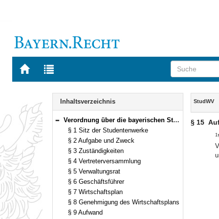
Zur
Zur
Startseite
Trefferliste
von
der
Navigation
BAYERN.RECHT
letzten
Inhalt
Inhaltsverzeichnis
StudWV
Suche
Verordnung über die bayerischen Studentenwerke (StudWV) In der Fassung der Bekanntmachung vom 22. Januar 1990 (GVBl. S. 42) BayRS 2210-1-1-7-1-WK (§§ 1–16)
§ 15
Au
Bereich reduzieren
§ 1 Sitz der Studentenwerke
1
§ 2 Aufgabe und Zweck
V
§ 3 Zuständigkeiten
u
§ 4 Vertreterversammlung
§ 5 Verwaltungsrat
§ 6 Geschäftsführer
§ 7 Wirtschaftsplan
§ 8 Genehmigung des Wirtschaftsplans
§ 9 Aufwand