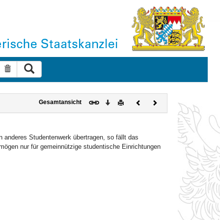
Suche ausführen
Suche zurücksetzen
Download
Drucken
Vorheriges
Nächstes
Gesamtansicht
Dokument
Dokument
 anderes Studentenwerk übertragen, so fällt das
rmögen nur für gemeinnützige studentische Einrichtungen