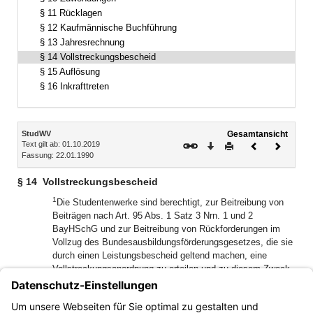
§ 11 Rücklagen
§ 12 Kaufmännische Buchführung
§ 13 Jahresrechnung
§ 14 Vollstreckungsbescheid
§ 15 Auflösung
§ 16 Inkrafttreten
Inhalt
StudWV
Gesamtansicht
Text gilt ab: 01.10.2019
Download
Drucken
Vorheriges
Nächste
Fassung: 22.01.1990
Dokument
Dokume
§ 14
Vollstreckungsbescheid
1
Die Studentenwerke sind berechtigt, zur Beitreibung von
Beiträgen nach Art. 95 Abs. 1 Satz 3 Nrn. 1 und 2
BayHSchG und zur Beitreibung von Rückforderungen im
Vollzug des Bundesausbildungsförderungsgesetzes, die sie
durch einen Leistungsbescheid geltend machen, eine
Vollstreckungsanordnung zu erteilen und zu diesem Zweck
die Vollstreckungsklausel auf eine Ausfertigung des
2
Leistungsbescheids zu setzen.
Weiter sind die
Studentenwerke berechtigt, Buß- und Zwangsgeldbescheide