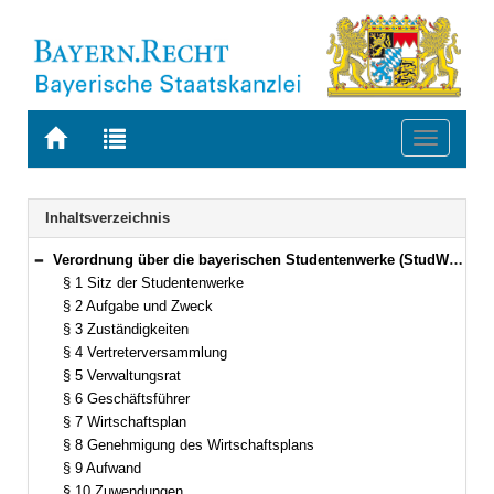
Zur
Zur
Toggle
Startseite
Trefferliste
navigati
von
der
BAYERN.RECHT
letzten
Navigation
Inhaltsverzeichnis
Suche
Verordnung über die bayerischen Studentenwerke (StudWV) In der Fassung der Bekanntmachung vom 22. Januar 1990 (GVBl. S. 42) BayRS 2210-1-1-7-1-WK (§§ 1–16)
Bereich reduzieren
§ 1 Sitz der Studentenwerke
§ 2 Aufgabe und Zweck
§ 3 Zuständigkeiten
§ 4 Vertreterversammlung
§ 5 Verwaltungsrat
§ 6 Geschäftsführer
§ 7 Wirtschaftsplan
§ 8 Genehmigung des Wirtschaftsplans
§ 9 Aufwand
§ 10 Zuwendungen