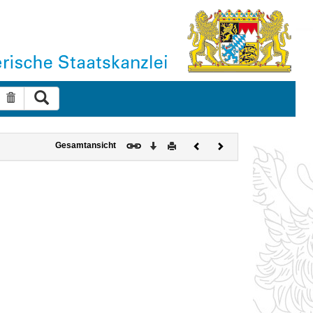
Suche ausführen
Suche zurücksetzen
Download
Drucken
Vorheriges
Nächstes
Gesamtansicht
Dokument
Dokument