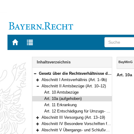
Zur
Zur
Startseite
Trefferliste
von
der
Navigation
BAYERN.RECHT
letzten
Inhalt
Inhaltsverzeichnis
BayMinG
Suche
Gesetz über die Rechtsverhältnisse der Mitglieder der Staatsregierung (Bayerisches Ministergesetz – BayMinG) Vom 4. Dezember 1961 (BayRS II S. 72) BayRS 1102-1-F (Art. 1–26)
Art. 10a
Bereich reduzieren
Abschnitt I Amtsverhältnis (Art. 1–9b)
Bereich erweitern
Abschnitt II Amtsbezüge (Art. 10–12)
Bereich reduzieren
Art. 10 Amtsbezüge
Art. 10a (aufgehoben)
Art. 11 Erkrankung
Art. 12 Entschädigung für Umzugs- und Reisekosten, Verordnungsermächtigung
Abschnitt III Versorgung (Art. 13–19)
Bereich erweitern
Abschnitt IV Besondere Vorschriften für Angehörige des öffentlichen Dienstes (Art. 20–22)
Bereich erweitern
Abschnitt V Übergangs- und Schlußvorschriften (Art. 23–26)
Bereich erweitern