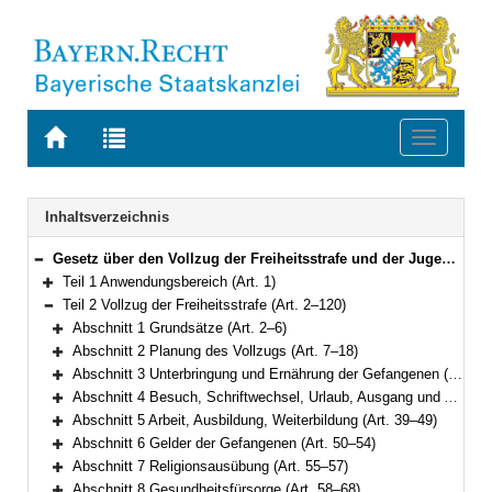
Zur
Zur
Toggle
Startseite
Trefferliste
navigati
von
der
BAYERN.RECHT
letzten
Navigation
Inhaltsverzeichnis
Suche
Gesetz über den Vollzug der Freiheitsstrafe und der Jugendstrafe (Bayerisches Strafvollzugsgesetz – BayStVollzG) Vom 10. Dezember 2007 (GVBl. S. 866) BayRS 312-2-1-J (Art. 1–209)
Bereich reduzieren
Teil 1 Anwendungsbereich (Art. 1)
Bereich erweitern
Teil 2 Vollzug der Freiheitsstrafe (Art. 2–120)
Bereich reduzieren
Abschnitt 1 Grundsätze (Art. 2–6)
Bereich erweitern
Abschnitt 2 Planung des Vollzugs (Art. 7–18)
Bereich erweitern
Abschnitt 3 Unterbringung und Ernährung der Gefangenen (Art. 19–25)
Bereich erweitern
Abschnitt 4 Besuch, Schriftwechsel, Urlaub, Ausgang und Ausführung aus wichtigem Anlass (Art. 26–38)
Bereich erweitern
Abschnitt 5 Arbeit, Ausbildung, Weiterbildung (Art. 39–49)
Bereich erweitern
Abschnitt 6 Gelder der Gefangenen (Art. 50–54)
Bereich erweitern
Abschnitt 7 Religionsausübung (Art. 55–57)
Bereich erweitern
Abschnitt 8 Gesundheitsfürsorge (Art. 58–68)