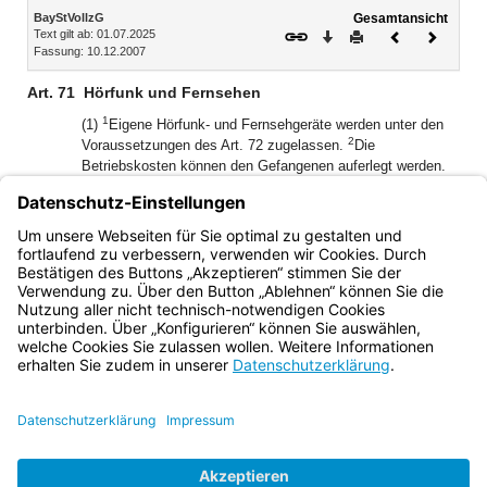
Inhalt
BayStVollzG
Gesamtansicht
Text gilt ab: 01.07.2025
Download
Drucken
Vorheriges
Nächste
Fassung: 10.12.2007
Dokument
Dokume
Art. 71
Hörfunk und Fernsehen
1
(1)
Eigene Hörfunk- und Fernsehgeräte werden unter den
2
Voraussetzungen des Art. 72 zugelassen.
Die
Betriebskosten können den Gefangenen auferlegt werden.
(2) Der Hörfunk- und Fernsehempfang kann vorübergehend
ausgesetzt oder einzelnen Gefangenen untersagt werden,
wenn dies zur Aufrechterhaltung der Sicherheit oder
Ordnung der Anstalt unerlässlich ist.
Bayern.de
BayernPortal
Datenschutz
Impressum
Barrierefreiheit
Hilfe