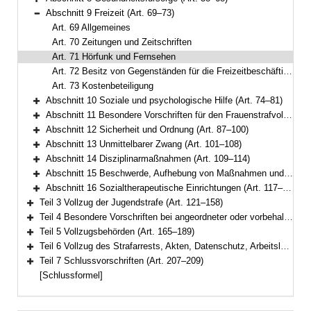
Bereich erweitern
Abschnitt 9 Freizeit (Art. 69–73)
Bereich reduzieren
Art. 69 Allgemeines
Art. 70 Zeitungen und Zeitschriften
Art. 71 Hörfunk und Fernsehen
Art. 72 Besitz von Gegenständen für die Freizeitbeschäftigung
Art. 73 Kostenbeteiligung
Abschnitt 10 Soziale und psychologische Hilfe (Art. 74–81)
Bereich erweitern
Abschnitt 11 Besondere Vorschriften für den Frauenstrafvollzug (Art. 82–86)
Bereich erweitern
Abschnitt 12 Sicherheit und Ordnung (Art. 87–100)
Bereich erweitern
Abschnitt 13 Unmittelbarer Zwang (Art. 101–108)
Bereich erweitern
Abschnitt 14 Disziplinarmaßnahmen (Art. 109–114)
Bereich erweitern
Abschnitt 15 Beschwerde, Aufhebung von Maßnahmen und Gefangenenmitverantwortung (Art. 115–116)
Bereich erweitern
Abschnitt 16 Sozialtherapeutische Einrichtungen (Art. 117–120)
Bereich erweitern
Teil 3 Vollzug der Jugendstrafe (Art. 121–158)
Bereich erweitern
Teil 4 Besondere Vorschriften bei angeordneter oder vorbehaltener Sicherungsverwahrung (Art. 159–164)
Bereich erweitern
Teil 5 Vollzugsbehörden (Art. 165–189)
Bereich erweitern
Teil 6 Vollzug des Strafarrests, Akten, Datenschutz, Arbeitslosenversicherung (Art. 190–206)
Bereich erweitern
Teil 7 Schlussvorschriften (Art. 207–209)
Bereich erweitern
[Schlussformel]