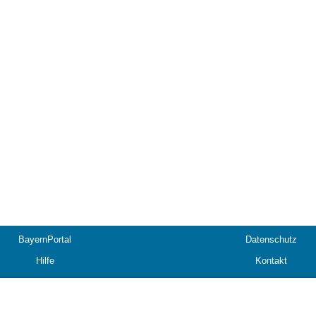
BayernPortal
Datenschutz
Hilfe
Kontakt