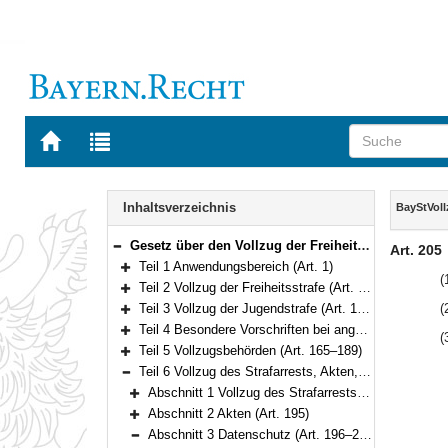
Zur
Zur
Startseite
Trefferliste
von
der
Navigation
BAYERN.RECHT
letzten
Inhalt
Inhaltsverzeichnis
BayStVol
Suche
Gesetz über den Vollzug der Freiheitsstrafe und der Jugendstrafe (Bayerisches Strafvollzugsgesetz – BayStVollzG) Vom 10. Dezember 2007 (GVBl. S. 866) BayRS 312-2-1-J (Art. 1–209)
Art. 205
Bereich reduzieren
Teil 1 Anwendungsbereich (Art. 1)
Bereich erweitern
(
Teil 2 Vollzug der Freiheitsstrafe (Art. 2–120)
Bereich erweitern
Teil 3 Vollzug der Jugendstrafe (Art. 121–158)
(
Bereich erweitern
Teil 4 Besondere Vorschriften bei angeordneter oder vorbehaltener Sicherungsverwahrung (Art. 159–164)
(
Bereich erweitern
Teil 5 Vollzugsbehörden (Art. 165–189)
Bereich erweitern
Teil 6 Vollzug des Strafarrests, Akten, Datenschutz, Arbeitslosenversicherung (Art. 190–206)
Bereich reduzieren
Abschnitt 1 Vollzug des Strafarrests in Justizvollzugsanstalten (Art. 190–194)
Bereich erweitern
Abschnitt 2 Akten (Art. 195)
Bereich erweitern
Abschnitt 3 Datenschutz (Art. 196–205)
Bereich reduzieren