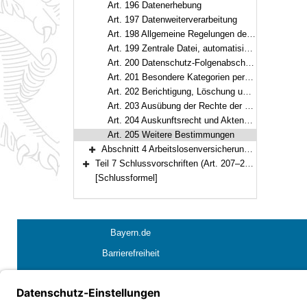
Art. 196 Datenerhebung
Art. 197 Datenweiterverarbeitung
Art. 198 Allgemeine Regelungen der Datenübermittlung
Art. 199 Zentrale Datei, automatisiertes Verfahren
Art. 200 Datenschutz-Folgenabschätzung und Anhörung des Landesbeauftragten
Art. 201 Besondere Kategorien personenbezogener Daten, Schutz der Daten
Art. 202 Berichtigung, Löschung und Einschränkung der Verarbeitung
Art. 203 Ausübung der Rechte der betroffenen Person
Art. 204 Auskunftsrecht und Akteneinsicht
Art. 205 Weitere Bestimmungen
Abschnitt 4 Arbeitslosenversicherung (Art. 206)
Bereich erweitern
Teil 7 Schlussvorschriften (Art. 207–209)
Bereich erweitern
[Schlussformel]
Bayern.de
Barrierefreiheit