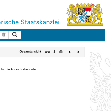
Suche ausführen
Suche zurücksetzen
Download
Drucken
Vorheriges
Nächstes
Gesamtansicht
Dokument
Dokument
für die Aufsichtsbehörde.