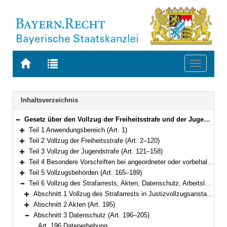
Zur
Zur
Toggle
Startseite
Trefferliste
navigati
von
der
BAYERN.RECHT
letzten
Navigation
Inhaltsverzeichnis
Suche
Gesetz über den Vollzug der Freiheitsstrafe und der Jugendstrafe (Bayerisches Strafvollzugsgesetz – BayStVollzG) Vom 10. Dezember 2007 (GVBl. S. 866) BayRS 312-2-1-J (Art. 1–209)
Bereich reduzieren
Teil 1 Anwendungsbereich (Art. 1)
Bereich erweitern
Teil 2 Vollzug der Freiheitsstrafe (Art. 2–120)
Bereich erweitern
Teil 3 Vollzug der Jugendstrafe (Art. 121–158)
Bereich erweitern
Teil 4 Besondere Vorschriften bei angeordneter oder vorbehaltener Sicherungsverwahrung (Art. 159–164)
Bereich erweitern
Teil 5 Vollzugsbehörden (Art. 165–189)
Bereich erweitern
Teil 6 Vollzug des Strafarrests, Akten, Datenschutz, Arbeitslosenversicherung (Art. 190–206)
Bereich reduzieren
Abschnitt 1 Vollzug des Strafarrests in Justizvollzugsanstalten (Art. 190–194)
Bereich erweitern
Abschnitt 2 Akten (Art. 195)
Bereich erweitern
Abschnitt 3 Datenschutz (Art. 196–205)
Bereich reduzieren
Art. 196 Datenerhebung