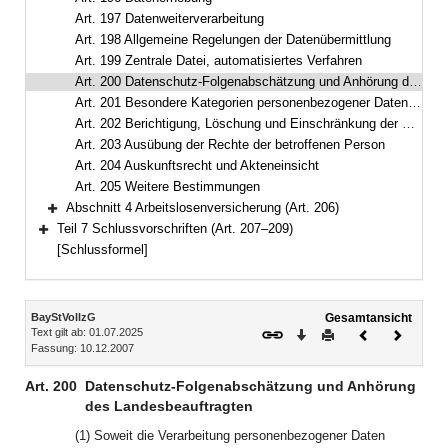
Art. 197 Datenweiterverarbeitung
Art. 198 Allgemeine Regelungen der Datenübermittlung
Art. 199 Zentrale Datei, automatisiertes Verfahren
Art. 200 Datenschutz-Folgenabschätzung und Anhörung des Landesbeauftragten
Art. 201 Besondere Kategorien personenbezogener Daten, Schutz der Daten
Art. 202 Berichtigung, Löschung und Einschränkung der Verarbeitung
Art. 203 Ausübung der Rechte der betroffenen Person
Art. 204 Auskunftsrecht und Akteneinsicht
Art. 205 Weitere Bestimmungen
Abschnitt 4 Arbeitslosenversicherung (Art. 206)
Bereich erweitern
Teil 7 Schlussvorschriften (Art. 207–209)
Bereich erweitern
[Schlussformel]
Inhalt
BayStVollzG
Gesamtansicht
Text gilt ab: 01.07.2025
Download
Drucken
Vorheriges
Nächste
Fassung: 10.12.2007
Dokument
Dokume
Art. 200
Datenschutz-Folgenabschätzung und Anhörung
des Landesbeauftragten
(1) Soweit die Verarbeitung personenbezogener Daten