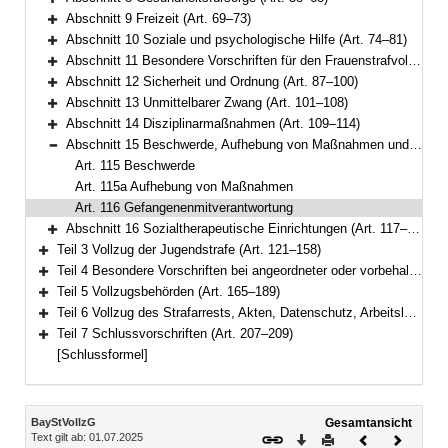
Bereich erweitern
Abschnitt 9 Freizeit (Art. 69–73)
Bereich erweitern
Abschnitt 10 Soziale und psychologische Hilfe (Art. 74–81)
Bereich erweitern
Abschnitt 11 Besondere Vorschriften für den Frauenstrafvollzug (Art. 82–86)
Bereich erweitern
Abschnitt 12 Sicherheit und Ordnung (Art. 87–100)
Bereich erweitern
Abschnitt 13 Unmittelbarer Zwang (Art. 101–108)
Bereich erweitern
Abschnitt 14 Disziplinarmaßnahmen (Art. 109–114)
Bereich erweitern
Abschnitt 15 Beschwerde, Aufhebung von Maßnahmen und Gefangenenmitverantwortung (Art. 115–116)
Bereich reduzieren
Art. 115 Beschwerde
Art. 115a Aufhebung von Maßnahmen
Art. 116 Gefangenenmitverantwortung
Abschnitt 16 Sozialtherapeutische Einrichtungen (Art. 117–120)
Bereich erweitern
Teil 3 Vollzug der Jugendstrafe (Art. 121–158)
Bereich erweitern
Teil 4 Besondere Vorschriften bei angeordneter oder vorbehaltener Sicherungsverwahrung (Art. 159–164)
Bereich erweitern
Teil 5 Vollzugsbehörden (Art. 165–189)
Bereich erweitern
Teil 6 Vollzug des Strafarrests, Akten, Datenschutz, Arbeitslosenversicherung (Art. 190–206)
Bereich erweitern
Teil 7 Schlussvorschriften (Art. 207–209)
Bereich erweitern
[Schlussformel]
Inhalt
BayStVollzG
Gesamtansicht
Text gilt ab: 01.07.2025
Download
Drucken
Vorheriges
Nächste