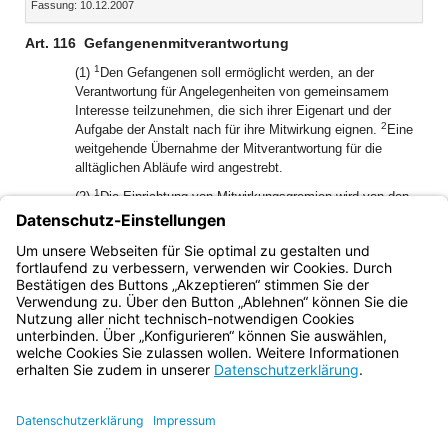
Fassung: 10.12.2007
Dokument
Dokume
Art. 116
Gefangenenmitverantwortung
1
(1)
Den Gefangenen soll ermöglicht werden, an der
Verantwortung für Angelegenheiten von gemeinsamem
Interesse teilzunehmen, die sich ihrer Eigenart und der
2
Aufgabe der Anstalt nach für ihre Mitwirkung eignen.
Eine
weitgehende Übernahme der Mitverantwortung für die
alltäglichen Abläufe wird angestrebt.
1
(2)
Die Einrichtung von Mitwirkungsgremien wird von den
2
Anstalten gefördert und begleitet.
Den Gefangenen soll
insbesondere ermöglicht werden, Vertreter zu wählen, die
die gemeinsamen Interessen an den Anstaltsleiter oder die
Anstaltsleiterin und den Beirat herantragen können.
Bayern.de
BayernPortal
Datenschutz
Impressum