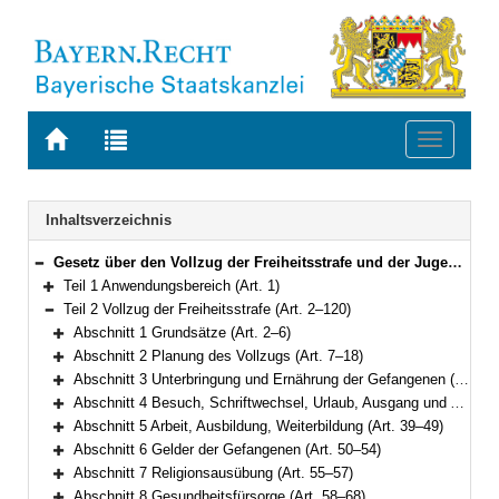
Zur
Zur
Toggle
Startseite
Trefferliste
navigati
von
der
BAYERN.RECHT
letzten
Navigation
Inhaltsverzeichnis
Suche
Gesetz über den Vollzug der Freiheitsstrafe und der Jugendstrafe (Bayerisches Strafvollzugsgesetz – BayStVollzG) Vom 10. Dezember 2007 (GVBl. S. 866) BayRS 312-2-1-J (Art. 1–209)
Bereich reduzieren
Teil 1 Anwendungsbereich (Art. 1)
Bereich erweitern
Teil 2 Vollzug der Freiheitsstrafe (Art. 2–120)
Bereich reduzieren
Abschnitt 1 Grundsätze (Art. 2–6)
Bereich erweitern
Abschnitt 2 Planung des Vollzugs (Art. 7–18)
Bereich erweitern
Abschnitt 3 Unterbringung und Ernährung der Gefangenen (Art. 19–25)
Bereich erweitern
Abschnitt 4 Besuch, Schriftwechsel, Urlaub, Ausgang und Ausführung aus wichtigem Anlass (Art. 26–38)
Bereich erweitern
Abschnitt 5 Arbeit, Ausbildung, Weiterbildung (Art. 39–49)
Bereich erweitern
Abschnitt 6 Gelder der Gefangenen (Art. 50–54)
Bereich erweitern
Abschnitt 7 Religionsausübung (Art. 55–57)
Bereich erweitern
Abschnitt 8 Gesundheitsfürsorge (Art. 58–68)