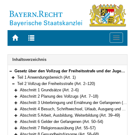
Zur
Zur
Toggle
Startseite
Trefferliste
navigati
von
der
BAYERN.RECHT
letzten
Navigation
Inhaltsverzeichnis
Suche
Gesetz über den Vollzug der Freiheitsstrafe und der Jugendstrafe (Bayerisches Strafvollzugsgesetz – BayStVollzG) Vom 10. Dezember 2007 (GVBl. S. 866) BayRS 312-2-1-J (Art. 1–209)
Bereich reduzieren
Teil 1 Anwendungsbereich (Art. 1)
Bereich erweitern
Teil 2 Vollzug der Freiheitsstrafe (Art. 2–120)
Bereich reduzieren
Abschnitt 1 Grundsätze (Art. 2–6)
Bereich erweitern
Abschnitt 2 Planung des Vollzugs (Art. 7–18)
Bereich erweitern
Abschnitt 3 Unterbringung und Ernährung der Gefangenen (Art. 19–25)
Bereich erweitern
Abschnitt 4 Besuch, Schriftwechsel, Urlaub, Ausgang und Ausführung aus wichtigem Anlass (Art. 26–38)
Bereich erweitern
Abschnitt 5 Arbeit, Ausbildung, Weiterbildung (Art. 39–49)
Bereich erweitern
Abschnitt 6 Gelder der Gefangenen (Art. 50–54)
Bereich erweitern
Abschnitt 7 Religionsausübung (Art. 55–57)
Bereich erweitern
Abschnitt 8 Gesundheitsfürsorge (Art. 58–68)