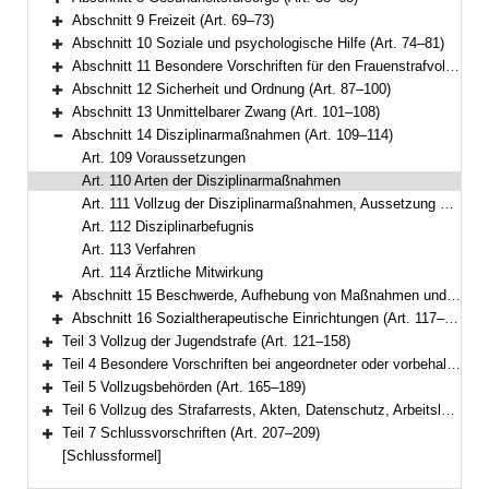
Bereich erweitern
Abschnitt 9 Freizeit (Art. 69–73)
Bereich erweitern
Abschnitt 10 Soziale und psychologische Hilfe (Art. 74–81)
Bereich erweitern
Abschnitt 11 Besondere Vorschriften für den Frauenstrafvollzug (Art. 82–86)
Bereich erweitern
Abschnitt 12 Sicherheit und Ordnung (Art. 87–100)
Bereich erweitern
Abschnitt 13 Unmittelbarer Zwang (Art. 101–108)
Bereich erweitern
Abschnitt 14 Disziplinarmaßnahmen (Art. 109–114)
Bereich reduzieren
Art. 109 Voraussetzungen
Art. 110 Arten der Disziplinarmaßnahmen
Art. 111 Vollzug der Disziplinarmaßnahmen, Aussetzung zur Bewährung
Art. 112 Disziplinarbefugnis
Art. 113 Verfahren
Art. 114 Ärztliche Mitwirkung
Abschnitt 15 Beschwerde, Aufhebung von Maßnahmen und Gefangenenmitverantwortung (Art. 115–116)
Bereich erweitern
Abschnitt 16 Sozialtherapeutische Einrichtungen (Art. 117–120)
Bereich erweitern
Teil 3 Vollzug der Jugendstrafe (Art. 121–158)
Bereich erweitern
Teil 4 Besondere Vorschriften bei angeordneter oder vorbehaltener Sicherungsverwahrung (Art. 159–164)
Bereich erweitern
Teil 5 Vollzugsbehörden (Art. 165–189)
Bereich erweitern
Teil 6 Vollzug des Strafarrests, Akten, Datenschutz, Arbeitslosenversicherung (Art. 190–206)
Bereich erweitern
Teil 7 Schlussvorschriften (Art. 207–209)
Bereich erweitern
[Schlussformel]