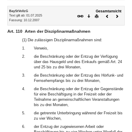
Inhalt
BayStVollzG
Gesamtansicht
Text gilt ab: 01.07.2025
Download
Drucken
Vorheriges
Nächste
Fassung: 10.12.2007
Dokument
Dokume
Art. 110
Arten der Disziplinarmaßnahmen
(1) Die zulässigen Disziplinarmaßnahmen sind:
1.
Verweis,
2.
die Beschränkung oder der Entzug der Verfügung
über das Hausgeld und des Einkaufs gemäß Art. 24
und 25 bis zu drei Monaten,
3.
die Beschränkung oder der Entzug des Hörfunk- und
Fernsehempfangs bis zu drei Monaten,
4.
die Beschränkung oder der Entzug der Gegenstände
für eine Beschäftigung in der Freizeit oder der
Teilnahme an gemeinschaftlichen Veranstaltungen
bis zu drei Monaten,
5.
die getrennte Unterbringung während der Freizeit bis
zu vier Wochen,
6.
der Entzug der zugewiesenen Arbeit oder
Beschäftigung bis zu vier Wochen unter Wegfall der