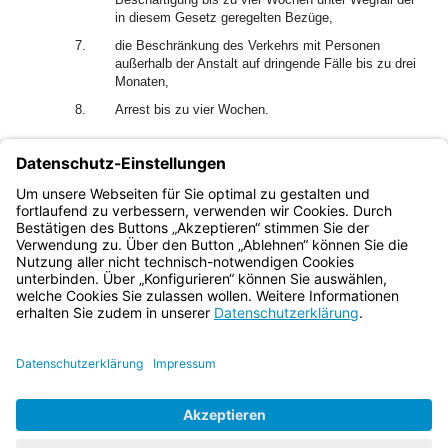
in diesem Gesetz geregelten Bezüge,
7.
die Beschränkung des Verkehrs mit Personen
außerhalb der Anstalt auf dringende Fälle bis zu drei
Monaten,
8.
Arrest bis zu vier Wochen.
(2) Arrest darf nur wegen schwerer oder mehrfach
wiederholter Verfehlungen verhängt werden.
(3) Mehrere Disziplinarmaßnahmen können miteinander
verbunden werden.
Bayern.de
BayernPortal
Datenschutz
Impressum
Barrierefreiheit
Hilfe