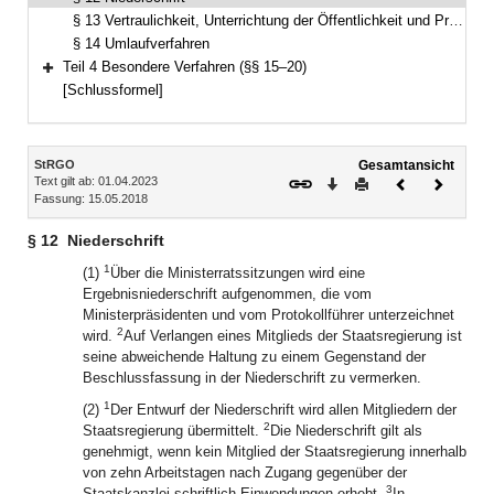
§ 13 Vertraulichkeit, Unterrichtung der Öffentlichkeit und Presse
§ 14 Umlaufverfahren
Teil 4 Besondere Verfahren (§§ 15–20)
Bereich erweitern
[Schlussformel]
Inhalt
StRGO
Gesamtansicht
Text gilt ab: 01.04.2023
Download
Drucken
Vorheriges
Nächste
Fassung: 15.05.2018
Dokument
Dokume
§ 12
Niederschrift
1
(1)
Über die Ministerratssitzungen wird eine
Ergebnisniederschrift aufgenommen, die vom
Ministerpräsidenten und vom Protokollführer unterzeichnet
2
wird.
Auf Verlangen eines Mitglieds der Staatsregierung ist
seine abweichende Haltung zu einem Gegenstand der
Beschlussfassung in der Niederschrift zu vermerken.
1
(2)
Der Entwurf der Niederschrift wird allen Mitgliedern der
2
Staatsregierung übermittelt.
Die Niederschrift gilt als
genehmigt, wenn kein Mitglied der Staatsregierung innerhalb
von zehn Arbeitstagen nach Zugang gegenüber der
3
Staatskanzlei schriftlich Einwendungen erhebt.
In