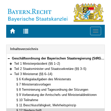
Zur
Zur
Toggle
Startseite
Trefferliste
navigati
von
der
BAYERN.RECHT
letzten
Navigation
Inhaltsverzeichnis
Suche
Geschäftsordnung der Bayerischen Staatsregierung (StRGO) Vom 15. Mai 2018 (GVBl. S. 373) BayRS 1102-2-1-S (§§ 1–20)
Bereich reduzieren
Teil 1 Ministerpräsident (§§ 1–2)
Bereich erweitern
Teil 2 Staatsminister und Staatssekretäre (§§ 3–5)
Bereich erweitern
Teil 3 Ministerrat (§§ 6–14)
Bereich reduzieren
§ 6 Kollegialaufgaben des Ministerrats
§ 7 Ministerratsvorlagen
§ 8 Terminierung und Tagesordnung der Sitzungen
§ 9 Vorberatung der Amtschefs und Ministerialdirektoren
§ 10 Teilnahme
§ 11 Beschlussfähigkeit, Mehrheitsprinzip
§ 12 Niederschrift