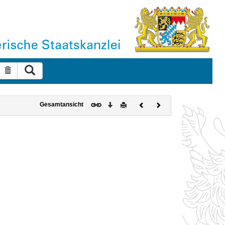
Suche ausführen
Suche zurücksetzen
Download
Drucken
Vorheriges
Nächstes
Gesamtansicht
Dokument
Dokument