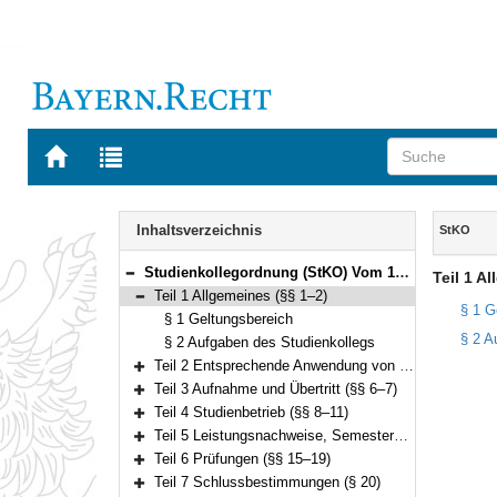
Zur
Zur
Startseite
Trefferliste
von
der
Navigation
BAYERN.RECHT
letzten
Inhalt
Inhaltsverzeichnis
StKO
Suche
Studienkollegordnung (StKO) Vom 16. Oktober 2019 (GVBl. S. 619) BayRS 2235-3-1-K (§§ 1–20)
Teil 1 A
Bereich reduzieren
Teil 1 Allgemeines (§§ 1–2)
Bereich reduzieren
§ 1 G
§ 1 Geltungsbereich
§ 2 A
§ 2 Aufgaben des Studienkollegs
Teil 2 Entsprechende Anwendung von Bestimmungen, Studierende, Kollegforum (§§ 3–5)
Bereich erweitern
Teil 3 Aufnahme und Übertritt (§§ 6–7)
Bereich erweitern
Teil 4 Studienbetrieb (§§ 8–11)
Bereich erweitern
Teil 5 Leistungsnachweise, Semesternoten, Zeugnisse (§§ 12–14)
Bereich erweitern
Teil 6 Prüfungen (§§ 15–19)
Bereich erweitern
Teil 7 Schlussbestimmungen (§ 20)
Bereich erweitern