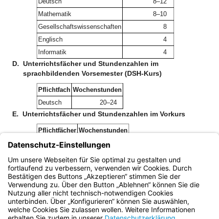
Deutsch
8–12
Mathematik
8–10
Gesellschaftswissenschaften
8
Englisch
4
Informatik
4
D.
Unterrichtsfächer und Stundenzahlen im
sprachbildenden Vorsemester (DSH-Kurs)
Pflichtfach
Wochenstunden
Deutsch
20–24
E.
Unterrichtsfächer und Stundenzahlen im Vorkurs
Pflichtfächer
Wochenstunden
Deutsch
20–24
Mathematik
4–8
Englisch
2–4
Bayern.de
BayernPortal