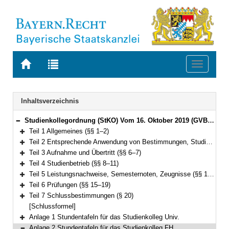
Zur
Zur
Toggle
Startseite
Trefferliste
navigati
von
der
BAYERN.RECHT
letzten
Navigation
Inhaltsverzeichnis
Suche
Studienkollegordnung (StKO) Vom 16. Oktober 2019 (GVBl. S. 619) BayRS 2235-3-1-K (§§ 1–20)
Bereich reduzieren
Teil 1 Allgemeines (§§ 1–2)
Bereich erweitern
Teil 2 Entsprechende Anwendung von Bestimmungen, Studierende, Kollegforum (§§ 3–5)
Bereich erweitern
Teil 3 Aufnahme und Übertritt (§§ 6–7)
Bereich erweitern
Teil 4 Studienbetrieb (§§ 8–11)
Bereich erweitern
Teil 5 Leistungsnachweise, Semesternoten, Zeugnisse (§§ 12–14)
Bereich erweitern
Teil 6 Prüfungen (§§ 15–19)
Bereich erweitern
Teil 7 Schlussbestimmungen (§ 20)
Bereich erweitern
[Schlussformel]
Anlage 1 Stundentafeln für das Studienkolleg Univ.
Bereich erweitern
Anlage 2 Stundentafeln für das Studienkolleg FH