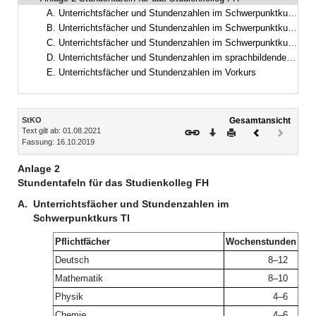
Bereich reduzieren
A. Unterrichtsfächer und Stundenzahlen im Schwerpunktkurs TI
B. Unterrichtsfächer und Stundenzahlen im Schwerpunktkurs WW
C. Unterrichtsfächer und Stundenzahlen im Schwerpunktkurs SW
D. Unterrichtsfächer und Stundenzahlen im sprachbildenden Vorsemester (DSH-Kurs)
E. Unterrichtsfächer und Stundenzahlen im Vorkurs
Inhalt
StKO
Gesamtansicht
Text gilt ab: 01.08.2021
Download
Drucken
Vorheriges
Nächste
Fassung: 16.10.2019
Dokument
Dokume
(inaktiv)
Anlage 2
Stundentafeln für das Studienkolleg FH
A.
Unterrichtsfächer und Stundenzahlen im
Schwerpunktkurs TI
Pflichtfächer
Wochenstunden
Deutsch
8–12
Mathematik
8–10
Physik
4–6
Chemie
4–6