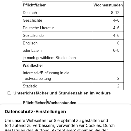
Pflichtfächer
Wochenstunden
Deutsch
8–12
Geschichte
4–6
Deutsche Literatur
4–6
Sozialkunde
4–6
Englisch
6
oder Latein
6–8
je nach gewähltem Studienfach
Wahlfächer
Informatik/Einführung in die
Textverarbeitung
2
Statistik
2
E.
Unterrichtsfächer und Stundenzahlen im Vorkurs
Pflichtfächer
Wochenstunden
Deutsch
20–24
Mathematik
4–8
Englisch
2–4