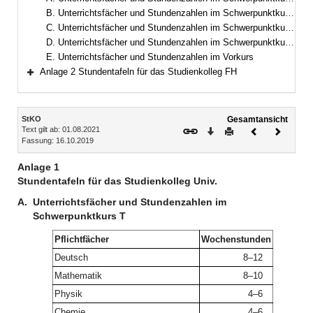
B. Unterrichtsfächer und Stundenzahlen im Schwerpunktkurs M
C. Unterrichtsfächer und Stundenzahlen im Schwerpunktkurs W
D. Unterrichtsfächer und Stundenzahlen im Schwerpunktkurs S/G
E. Unterrichtsfächer und Stundenzahlen im Vorkurs
Anlage 2 Stundentafeln für das Studienkolleg FH
Bereich erweitern
Inhalt
StKO
Gesamtansicht
Text gilt ab: 01.08.2021
Download
Drucken
Vorheriges
Nächste
Fassung: 16.10.2019
Dokument
Dokume
Anlage 1
Stundentafeln für das Studienkolleg Univ.
A.
Unterrichtsfächer und Stundenzahlen im
Schwerpunktkurs T
Pflichtfächer
Wochenstunden
Deutsch
8–12
Mathematik
8–10
Physik
4–6
Chemie
4–6