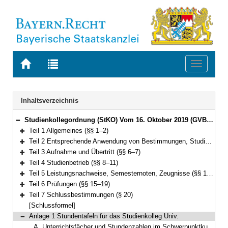
Zur
Zur
Toggle
Startseite
Trefferliste
navigati
von
der
BAYERN.RECHT
letzten
Navigation
Inhaltsverzeichnis
Suche
Studienkollegordnung (StKO) Vom 16. Oktober 2019 (GVBl. S. 619) BayRS 2235-3-1-K (§§ 1–20)
Bereich reduzieren
Teil 1 Allgemeines (§§ 1–2)
Bereich erweitern
Teil 2 Entsprechende Anwendung von Bestimmungen, Studierende, Kollegforum (§§ 3–5)
Bereich erweitern
Teil 3 Aufnahme und Übertritt (§§ 6–7)
Bereich erweitern
Teil 4 Studienbetrieb (§§ 8–11)
Bereich erweitern
Teil 5 Leistungsnachweise, Semesternoten, Zeugnisse (§§ 12–14)
Bereich erweitern
Teil 6 Prüfungen (§§ 15–19)
Bereich erweitern
Teil 7 Schlussbestimmungen (§ 20)
Bereich erweitern
[Schlussformel]
Anlage 1 Stundentafeln für das Studienkolleg Univ.
Bereich reduzieren
A. Unterrichtsfächer und Stundenzahlen im Schwerpunktkurs T