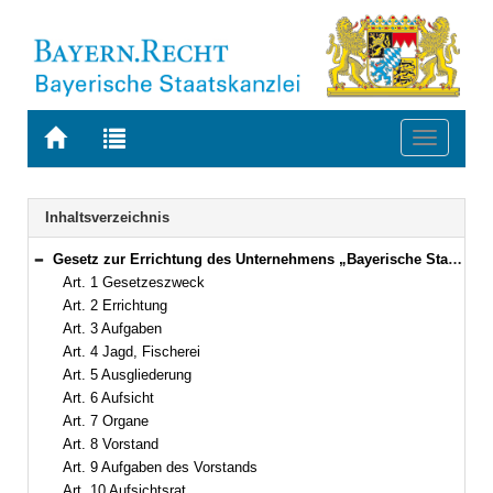
Zur
Zur
Toggle
Startseite
Trefferliste
navigati
von
der
BAYERN.RECHT
letzten
Navigation
Inhaltsverzeichnis
Suche
Gesetz zur Errichtung des Unternehmens „Bayerische Staatsforsten“ (Staatsforstengesetz – StFoG) Vom 9. Mai 2005 (GVBl. S. 138) BayRS 7902-0-W (Art. 1–21)
Bereich reduzieren
Art. 1 Gesetzeszweck
Art. 2 Errichtung
Art. 3 Aufgaben
Art. 4 Jagd, Fischerei
Art. 5 Ausgliederung
Art. 6 Aufsicht
Art. 7 Organe
Art. 8 Vorstand
Art. 9 Aufgaben des Vorstands
Art. 10 Aufsichtsrat