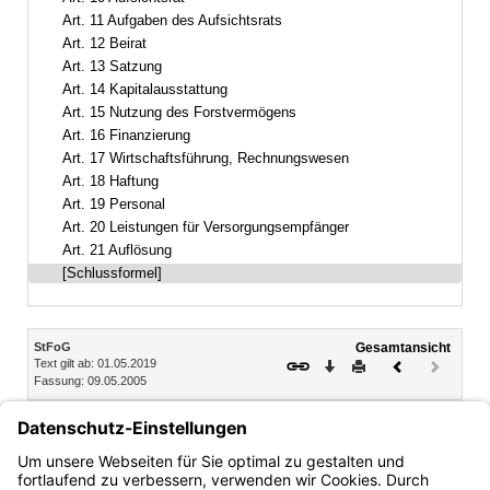
Art. 11 Aufgaben des Aufsichtsrats
Art. 12 Beirat
Art. 13 Satzung
Art. 14 Kapitalausstattung
Art. 15 Nutzung des Forstvermögens
Art. 16 Finanzierung
Art. 17 Wirtschaftsführung, Rechnungswesen
Art. 18 Haftung
Art. 19 Personal
Art. 20 Leistungen für Versorgungsempfänger
Art. 21 Auflösung
[Schlussformel]
Inhalt
StFoG
Gesamtansicht
Text gilt ab: 01.05.2019
Download
Drucken
Vorheriges
Nächste
Fassung: 09.05.2005
Dokument
Dokume
(inaktiv)
München, den 9. Mai 2005
Der Bayerische Ministerpräsident
Dr. Edmund Stoiber