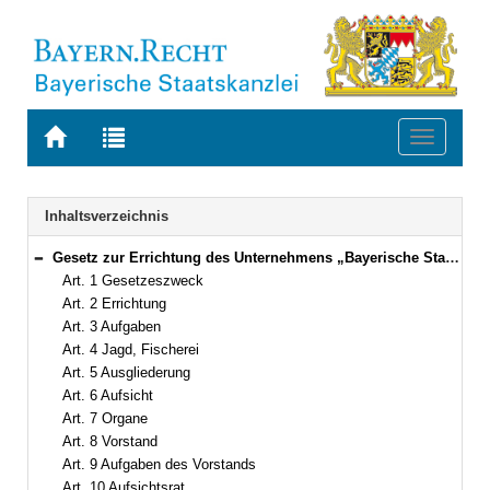
Zur
Zur
Toggle
Startseite
Trefferliste
navigati
von
der
BAYERN.RECHT
letzten
Navigation
Inhaltsverzeichnis
Suche
Gesetz zur Errichtung des Unternehmens „Bayerische Staatsforsten“ (Staatsforstengesetz – StFoG) Vom 9. Mai 2005 (GVBl. S. 138) BayRS 7902-0-W (Art. 1–21)
Bereich reduzieren
Art. 1 Gesetzeszweck
Art. 2 Errichtung
Art. 3 Aufgaben
Art. 4 Jagd, Fischerei
Art. 5 Ausgliederung
Art. 6 Aufsicht
Art. 7 Organe
Art. 8 Vorstand
Art. 9 Aufgaben des Vorstands
Art. 10 Aufsichtsrat