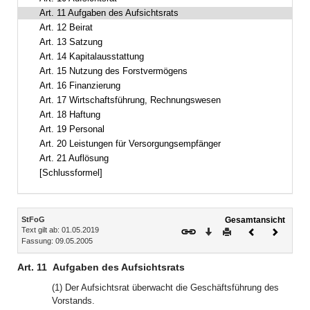
Art. 11 Aufgaben des Aufsichtsrats
Art. 12 Beirat
Art. 13 Satzung
Art. 14 Kapitalausstattung
Art. 15 Nutzung des Forstvermögens
Art. 16 Finanzierung
Art. 17 Wirtschaftsführung, Rechnungswesen
Art. 18 Haftung
Art. 19 Personal
Art. 20 Leistungen für Versorgungsempfänger
Art. 21 Auflösung
[Schlussformel]
Inhalt
StFoG
Gesamtansicht
Text gilt ab: 01.05.2019
Download
Drucken
Vorheriges
Nächste
Fassung: 09.05.2005
Dokument
Dokume
Art. 11
Aufgaben des Aufsichtsrats
(1) Der Aufsichtsrat überwacht die Geschäftsführung des
Vorstands.