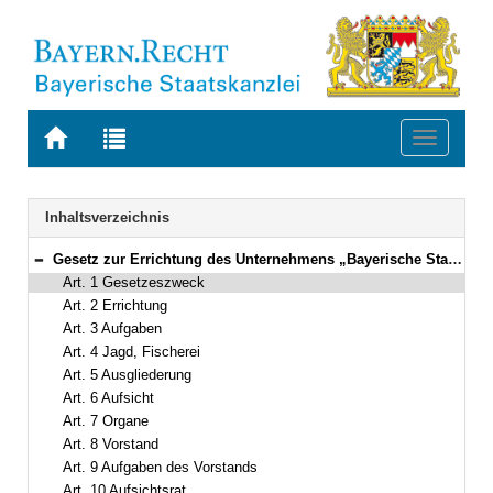
Zur
Zur
Toggle
Startseite
Trefferliste
navigati
von
der
BAYERN.RECHT
letzten
Navigation
Inhaltsverzeichnis
Suche
Gesetz zur Errichtung des Unternehmens „Bayerische Staatsforsten“ (Staatsforstengesetz – StFoG) Vom 9. Mai 2005 (GVBl. S. 138) BayRS 7902-0-W (Art. 1–21)
Bereich reduzieren
Art. 1 Gesetzeszweck
Art. 2 Errichtung
Art. 3 Aufgaben
Art. 4 Jagd, Fischerei
Art. 5 Ausgliederung
Art. 6 Aufsicht
Art. 7 Organe
Art. 8 Vorstand
Art. 9 Aufgaben des Vorstands
Art. 10 Aufsichtsrat