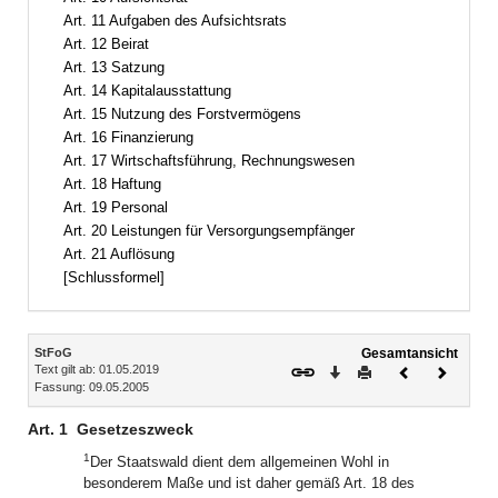
Art. 11 Aufgaben des Aufsichtsrats
Art. 12 Beirat
Art. 13 Satzung
Art. 14 Kapitalausstattung
Art. 15 Nutzung des Forstvermögens
Art. 16 Finanzierung
Art. 17 Wirtschaftsführung, Rechnungswesen
Art. 18 Haftung
Art. 19 Personal
Art. 20 Leistungen für Versorgungsempfänger
Art. 21 Auflösung
[Schlussformel]
Inhalt
StFoG
Gesamtansicht
Text gilt ab: 01.05.2019
Download
Drucken
Vorheriges
Nächste
Fassung: 09.05.2005
Dokument
Dokume
Art. 1
Gesetzeszweck
1
Der Staatswald dient dem allgemeinen Wohl in
besonderem Maße und ist daher gemäß Art. 18 des