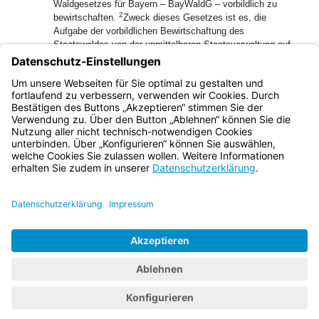
Waldgesetzes für Bayern – BayWaldG – vorbildlich zu
2
bewirtschaften.
Zweck dieses Gesetzes ist es, die
Aufgabe der vorbildlichen Bewirtschaftung des
Staatswaldes von der unmittelbaren Staatsverwaltung auf
eine rechtsfähige Anstalt des öffentlichen Rechts zu
übertragen sowie deren sonstige Aufgaben und die
3
Organisation festzulegen.
Die Anstalt trägt die
Bezeichnung „Bayerische Staatsforsten“.
Bayern.de
BayernPortal
Datenschutz
Impressum
Barrierefreiheit
Hilfe
Kontakt
Kontrastwechsel
Schriftgröße