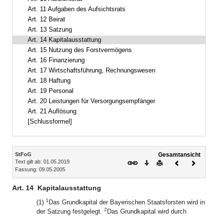
Art. 11 Aufgaben des Aufsichtsrats
Art. 12 Beirat
Art. 13 Satzung
Art. 14 Kapitalausstattung
Art. 15 Nutzung des Forstvermögens
Art. 16 Finanzierung
Art. 17 Wirtschaftsführung, Rechnungswesen
Art. 18 Haftung
Art. 19 Personal
Art. 20 Leistungen für Versorgungsempfänger
Art. 21 Auflösung
[Schlussformel]
Inhalt
StFoG
Gesamtansicht
Text gilt ab: 01.05.2019
Download
Drucken
Vorheriges
Nächste
Fassung: 09.05.2005
Dokument
Dokume
Art. 14
Kapitalausstattung
1
(1)
Das Grundkapital der Bayerischen Staatsforsten wird in
2
der Satzung festgelegt.
Das Grundkapital wird durch