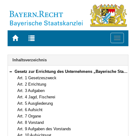
Zur
Zur
Toggle
Startseite
Trefferliste
navigati
von
der
BAYERN.RECHT
letzten
Navigation
Inhaltsverzeichnis
Suche
Gesetz zur Errichtung des Unternehmens „Bayerische Staatsforsten“ (Staatsforstengesetz – StFoG) Vom 9. Mai 2005 (GVBl. S. 138) BayRS 7902-0-W (Art. 1–21)
Bereich reduzieren
Art. 1 Gesetzeszweck
Art. 2 Errichtung
Art. 3 Aufgaben
Art. 4 Jagd, Fischerei
Art. 5 Ausgliederung
Art. 6 Aufsicht
Art. 7 Organe
Art. 8 Vorstand
Art. 9 Aufgaben des Vorstands
Art. 10 Aufsichtsrat