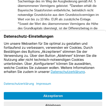
Sacheinlage des im Weg der Ausgliederung gemäß Art. 5
3
übernommenen Vermögens geleistet.
Daneben erhält die
Bayerische Staatsforsten entbehrliche, betrieblich nicht
notwendige Grundstücke aus dem Grundstockvermögen im
Wert von bis zu 10 Mio. EUR als zusätzliche Einlage.
4
Soweit der Wert des übernommenen Vermögens die Höhe
des Grundkapitals übersteigt, ist der Differenzbetrag in die
Kapitalrücklage einzustellen.
(2) Der Freistaat Bayern stattet die Bayerische
Staatsforsten in erforderlichem Umfang mit liquiden Mitteln
aus.
Bayern.de
BayernPortal
Datenschutz
Impressum
Barrierefreiheit
Hilfe
Kontakt