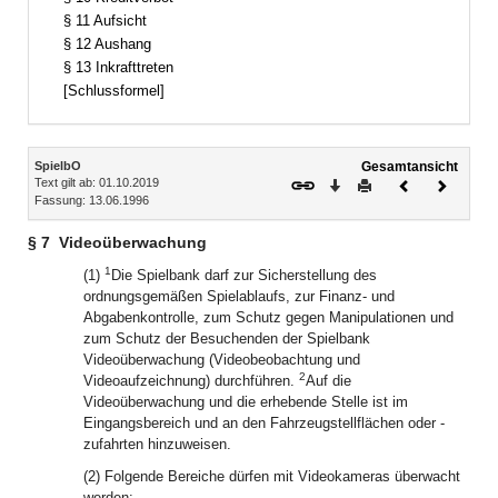
§ 11 Aufsicht
§ 12 Aushang
§ 13 Inkrafttreten
[Schlussformel]
Inhalt
SpielbO
Gesamtansicht
Text gilt ab: 01.10.2019
Download
Drucken
Vorheriges
Nächste
Fassung: 13.06.1996
Dokument
Dokume
§ 7
Videoüberwachung
1
(1)
Die Spielbank darf zur Sicherstellung des
ordnungsgemäßen Spielablaufs, zur Finanz- und
Abgabenkontrolle, zum Schutz gegen Manipulationen und
zum Schutz der Besuchenden der Spielbank
Videoüberwachung (Videobeobachtung und
2
Videoaufzeichnung) durchführen.
Auf die
Videoüberwachung und die erhebende Stelle ist im
Eingangsbereich und an den Fahrzeugstellflächen oder -
zufahrten hinzuweisen.
(2) Folgende Bereiche dürfen mit Videokameras überwacht
werden: