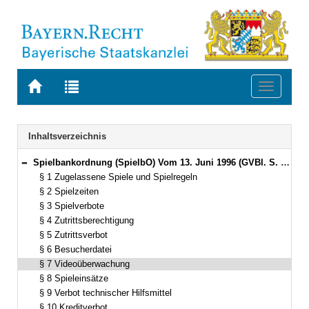
Zur
Zur
Toggle
Startseite
Trefferliste
navigati
von
der
BAYERN.RECHT
letzten
Navigation
Inhaltsverzeichnis
Suche
Spielbankordnung (SpielbO) Vom 13. Juni 1996 (GVBl. S. 232) BayRS 2187-1-1-I (§§ 1–13)
Bereich reduzieren
§ 1 Zugelassene Spiele und Spielregeln
§ 2 Spielzeiten
§ 3 Spielverbote
§ 4 Zutrittsberechtigung
§ 5 Zutrittsverbot
§ 6 Besucherdatei
§ 7 Videoüberwachung
§ 8 Spieleinsätze
§ 9 Verbot technischer Hilfsmittel
§ 10 Kreditverbot