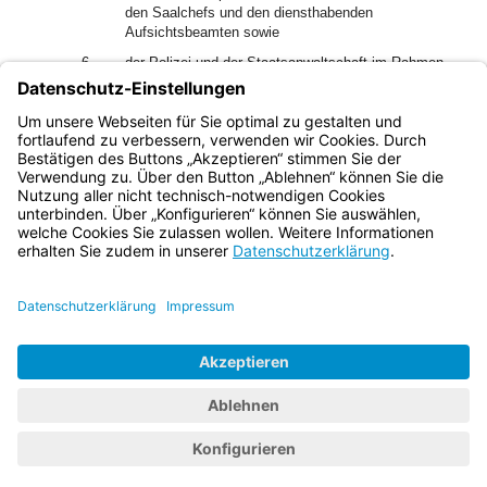
den Saalchefs und den diensthabenden
Aufsichtsbeamten sowie
6.
der Polizei und der Staatsanwaltschaft im Rahmen
ihrer gesetzlichen Aufgaben.
3
Die Befugnisse nach Satz 2 Nrn. 1 bis 5 haben auch die
jeweils mit den Aufgaben Beauftragten.
Bayern.de
BayernPortal
Datenschutz
Impressum
Barrierefreiheit
Hilfe
Kontakt
Kontrastwechsel
Schriftgröße