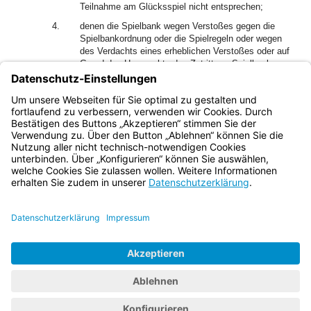
Teilnahme am Glücksspiel nicht entsprechen;
4.
denen die Spielbank wegen Verstoßes gegen die
Spielbankordnung oder die Spielregeln oder wegen
des Verdachts eines erheblichen Verstoßes oder auf
Grund des Hausrechts den Zutritt zur Spielbank
untersagt hat;
5.
die auf Grund Art. 4a Abs. 2 Sätze 1 bis 3 SpielbG
gesperrt sind.
Bayern.de
BayernPortal
Datenschutz
Impressum
Barrierefreiheit
Hilfe
Kontakt
Kontrastwechsel
Schriftgröße