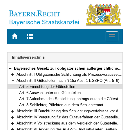
Zur
Zur
Toggle
Startseite
Trefferliste
navigati
von
der
BAYERN.RECHT
letzten
Navigation
Inhaltsverzeichnis
Suche
Bayerisches Gesetz zur obligatorischen außergerichtlichen Streitschlichtung in Zivilsachen (Bayerisches Schlichtungsgesetz – BaySchlG) Vom 25. April 2000 (GVBl. S. 268) BayRS 300-1-5-J (Art. 1–22)
Bereich reduzieren
Abschnitt I Obligatorische Schlichtung als Prozessvoraussetzung (Art. 1–4)
Bereich erweitern
Abschnitt II Gütestellen nach § 15a Abs. 1 EGZPO (Art. 5–8)
Bereich reduzieren
Art. 5 Einrichtung der Gütestellen
Art. 6 Auswahl unter den Gütestellen
Art. 7 Aufnahme des Schlichtungsantrags durch die Gütestelle
Art. 8 Schlichter, Pflichten aus dem Schlichteramt
Abschnitt III Durchführung des Schlichtungsverfahrens vor dem Schlichter der Gütestelle nach Abschnitt II (Art. 9–12)
Bereich erweitern
Abschnitt IV Vergütung für das Güteverfahren der Gütestellen nach Abschnitt II und deren Vollstreckung (Art. 13–17)
Bereich erweitern
Abschnitt V Vollstreckung aus dem Vergleich der Gütestellen und Klauselerteilung (Art. 18–19)
Bereich erweitern
Abschnitt VI Änderung des AGGVG, In-Kraft-Treten, Außer-Kraft-Treten und Übergangsvorschriften (Art. 20–22)