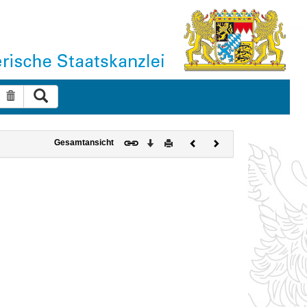
Suche ausführen
Suche zurücksetzen
Download
Drucken
Vorheriges
Nächstes
Gesamtansicht
Dokument
Dokument