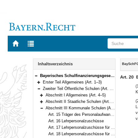
Zur
Zur
Startseite
Trefferliste
von
der
Navigation
BAYERN.RECHT
letzten
Inhalt
Inhaltsverzeichnis
BaySchF
Suche
Bayerisches Schulfinanzierungsgesetz (BaySchFG) in der Fassung der Bekanntmachung vom 31. Mai 2000 (GVBl. S. 455, 633) BayRS 2230-7-1-K (Art. 1–61)
Art. 20
Bereich reduzieren
Erster Teil Allgemeines (Art. 1–3)
Bereich erweitern
(
Zweiter Teil Öffentliche Schulen (Art. 4–27)
K
Bereich reduzieren
Abschnitt I Allgemeines (Art. 4–5)
Bereich erweitern
(
Abschnitt II Staatliche Schulen (Art. 6–14)
Bereich erweitern
L
Abschnitt III Kommunale Schulen (Art. 15–20)
Bereich reduzieren
v
Art. 15 Träger des Personalaufwands und des Schulaufwands
v
Art. 16 Lehrpersonalzuschüsse
Art. 17 Lehrpersonalzuschüsse für Gymnasien, Realschulen und Schulen des Zweiten Bildungswegs; Verordnungsermächtigung
Art. 18 Lehrpersonalzuschüsse für berufliche Schulen