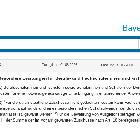
G
Text gilt ab: 01.08.2026
Fassung: 31.05.2000
Besondere Leistungen für Berufs- und Fachschülerinnen und -sch
1) Berufsschülerinnen und -schülern sowie Schülerinnen und Schülern der Be
osten für eine notwendige auswärtige Unterbringung in entsprechender Anwend
1
2)
Für die durch staatliche Zuschüsse nicht gedeckten Kosten kann Fachschu
ehrpersonalaufwands und eines besonders hohen Schulaufwands, der durch d
2
eranlasst ist, gewährt werden.
Für die Gewährung von Ausgleichsbeträgen we
.H. der Summe der im Vorjahr gewährten Zuschüsse nach Art. 18 bereitgestell