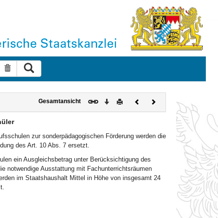
Suche ausführen
Suche zurücksetzen
Download
Drucken
Vorheriges
Nächstes
Gesamtansicht
Dokument
Dokument
üler
rufsschulen zur sonderpädagogischen Förderung werden die
ung des Art. 10 Abs. 7 ersetzt.
len ein Ausgleichsbetrag unter Berücksichtigung des
ie notwendige Ausstattung mit Fachunterrichtsräumen
rden im Staatshaushalt Mittel in Höhe von insgesamt 24
t.