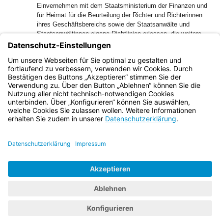
Einvernehmen mit dem Staatsministerium der Finanzen und
für Heimat für die Beurteilung der Richter und Richterinnen
ihres Geschäftsbereichs sowie der Staatsanwälte und
Staatsanwältinnen eigene Richtlinien erlassen, die weitere
Abweichungen von den Vorschriften des Teils 4 des
2
Leistungslaufbahngesetzes (LlbG) enthalten können.
Dabei
ist die Einheitlichkeit des Beurteilungssystems zu wahren
und auf die Vergleichbarkeit der Beurteilungen zu achten.
Bayern.de
BayernPortal
Datenschutz
Impressum
Barrierefreiheit
Hilfe
Kontakt
Kontrastwechsel
Schriftgröße