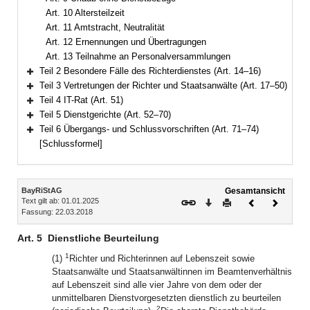
Art. 10 Altersteilzeit
Art. 11 Amtstracht, Neutralität
Art. 12 Ernennungen und Übertragungen
Art. 13 Teilnahme an Personalversammlungen
Teil 2 Besondere Fälle des Richterdienstes (Art. 14–16)
Bereich erweitern
Teil 3 Vertretungen der Richter und Staatsanwälte (Art. 17–50)
Bereich erweitern
Teil 4 IT-Rat (Art. 51)
Bereich erweitern
Teil 5 Dienstgerichte (Art. 52–70)
Bereich erweitern
Teil 6 Übergangs- und Schlussvorschriften (Art. 71–74)
Bereich erweitern
[Schlussformel]
Inhalt
BayRiStAG
Gesamtansicht
Text gilt ab: 01.01.2025
Download
Drucken
Vorheriges
Nächste
Fassung: 22.03.2018
Dokument
Dokume
Art. 5
Dienstliche Beurteilung
1
(1)
Richter und Richterinnen auf Lebenszeit sowie
Staatsanwälte und Staatsanwältinnen im Beamtenverhältnis
auf Lebenszeit sind alle vier Jahre von dem oder der
unmittelbaren Dienstvorgesetzten dienstlich zu beurteilen
2