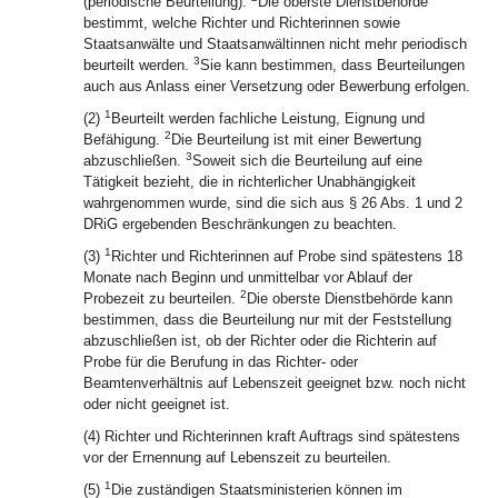
(periodische Beurteilung).
Die oberste Dienstbehörde
bestimmt, welche Richter und Richterinnen sowie
Staatsanwälte und Staatsanwältinnen nicht mehr periodisch
3
beurteilt werden.
Sie kann bestimmen, dass Beurteilungen
auch aus Anlass einer Versetzung oder Bewerbung erfolgen.
1
(2)
Beurteilt werden fachliche Leistung, Eignung und
2
Befähigung.
Die Beurteilung ist mit einer Bewertung
3
abzuschließen.
Soweit sich die Beurteilung auf eine
Tätigkeit bezieht, die in richterlicher Unabhängigkeit
wahrgenommen wurde, sind die sich aus § 26 Abs. 1 und 2
DRiG ergebenden Beschränkungen zu beachten.
1
(3)
Richter und Richterinnen auf Probe sind spätestens 18
Monate nach Beginn und unmittelbar vor Ablauf der
2
Probezeit zu beurteilen.
Die oberste Dienstbehörde kann
bestimmen, dass die Beurteilung nur mit der Feststellung
abzuschließen ist, ob der Richter oder die Richterin auf
Probe für die Berufung in das Richter- oder
Beamtenverhältnis auf Lebenszeit geeignet bzw. noch nicht
oder nicht geeignet ist.
(4) Richter und Richterinnen kraft Auftrags sind spätestens
vor der Ernennung auf Lebenszeit zu beurteilen.
1
(5)
Die zuständigen Staatsministerien können im