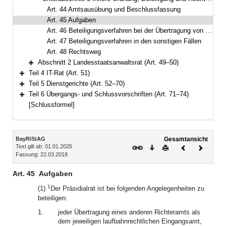
Bereich reduzieren
Art. 44 Amtsausübung und Beschlussfassung
Art. 45 Aufgaben
Art. 46 Beteiligungsverfahren bei der Übertragung von Richterämtern
Art. 47 Beteiligungsverfahren in den sonstigen Fällen
Art. 48 Rechtsweg
Abschnitt 2 Landesstaatsanwaltsrat (Art. 49–50)
Bereich erweitern
Teil 4 IT-Rat (Art. 51)
Bereich erweitern
Teil 5 Dienstgerichte (Art. 52–70)
Bereich erweitern
Teil 6 Übergangs- und Schlussvorschriften (Art. 71–74)
Bereich erweitern
[Schlussformel]
Inhalt
BayRiStAG
Gesamtansicht
Text gilt ab: 01.01.2025
Download
Drucken
Vorheriges
Nächste
Fassung: 22.03.2018
Dokument
Dokume
Art. 45
Aufgaben
1
(1)
Der Präsidialrat ist bei folgenden Angelegenheiten zu
beteiligen:
1.
jeder Übertragung eines anderen Richteramts als
dem jeweiligen laufbahnrechtlichen Eingangsamt,