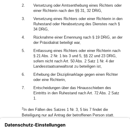
2.
Versetzung oder Amtsenthebung eines Richters oder
einer Richterin nach den §§ 31, 32 DRiG,
3.
Versetzung eines Richters oder einer Richterin in den
Ruhestand oder Herabsetzung des Dienstes nach §
34 DRiG,
4.
Rücknahme einer Ernennung nach § 19 DRiG, an der
der Präsidialrat beteiligt war,
5.
Entlassung eines Richters oder einer Richterin nach
§ 21 Abs. 2 Nr. 1 bis 3 und 5, §§ 22 und 23 DRiG,
sofern nicht nach Art. 50 Abs. 2 Satz 1 Nr. 4 der
Landesstaatsanwaltsrat zu beteiligen ist,
6.
Erhebung der Disziplinarklage gegen einen Richter
oder eine Richterin,
7.
Entscheidungen über das Hinausschieben des
Eintritts in den Ruhestand nach Art. 72 Abs. 2 Satz
1.
2
In den Fällen des Satzes 1 Nr. 3, 5 bis 7 findet die
Beteiligung nur auf Antrag der betroffenen Person statt.
(2) Zuständig ist der Präsidialrat des Gerichtszweigs, dem
der Richter oder die Richterin angehört, in den Fällen des