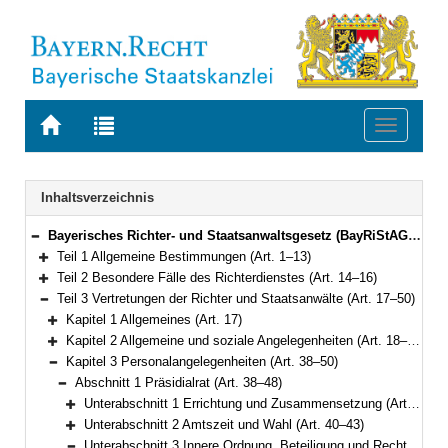
Zur
Zur
Toggle
Startseite
Trefferliste
navigati
von
der
BAYERN.RECHT
letzten
Navigation
Inhaltsverzeichnis
Suche
Bayerisches Richter- und Staatsanwaltsgesetz (BayRiStAG) Vom 22. März 2018 (GVBl. S. 118) BayRS 301-1-J (Art. 1–74)
Bereich reduzieren
Teil 1 Allgemeine Bestimmungen (Art. 1–13)
Bereich erweitern
Teil 2 Besondere Fälle des Richterdienstes (Art. 14–16)
Bereich erweitern
Teil 3 Vertretungen der Richter und Staatsanwälte (Art. 17–50)
Bereich reduzieren
Kapitel 1 Allgemeines (Art. 17)
Bereich erweitern
Kapitel 2 Allgemeine und soziale Angelegenheiten (Art. 18–37)
Bereich erweitern
Kapitel 3 Personalangelegenheiten (Art. 38–50)
Bereich reduzieren
Abschnitt 1 Präsidialrat (Art. 38–48)
Bereich reduzieren
Unterabschnitt 1 Errichtung und Zusammensetzung (Art. 38–39)
Bereich erweitern
Unterabschnitt 2 Amtszeit und Wahl (Art. 40–43)
Bereich erweitern
Unterabschnitt 3 Innere Ordnung, Beteiligung und Rechtsweg (Art. 44–48)