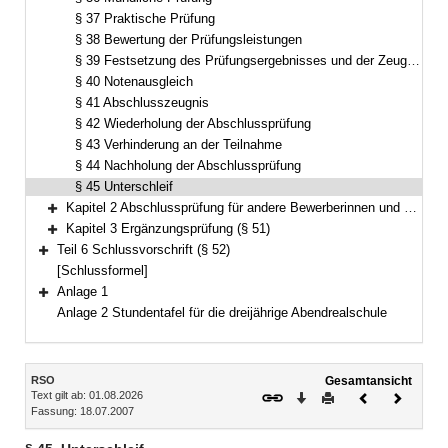
§ 37 Praktische Prüfung
§ 38 Bewertung der Prüfungsleistungen
§ 39 Festsetzung des Prüfungsergebnisses und der Zeugnisnoten
§ 40 Notenausgleich
§ 41 Abschlusszeugnis
§ 42 Wiederholung der Abschlussprüfung
§ 43 Verhinderung an der Teilnahme
§ 44 Nachholung der Abschlussprüfung
§ 45 Unterschleif
Kapitel 2 Abschlussprüfung für andere Bewerberinnen und Bewerber (§§ 46–50)
Bereich erweitern
Kapitel 3 Ergänzungsprüfung (§ 51)
Bereich erweitern
Teil 6 Schlussvorschrift (§ 52)
Bereich erweitern
[Schlussformel]
Anlage 1
Bereich erweitern
Anlage 2 Stundentafel für die dreijährige Abendrealschule
Inhalt
RSO
Gesamtansicht
Text gilt ab: 01.08.2026
Download
Drucken
Vorheriges
Nächste
Fassung: 18.07.2007
Dokument
Dokume