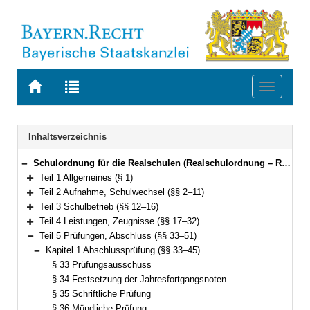
Zur
Zur
Toggle
Startseite
Trefferliste
navigati
von
der
BAYERN.RECHT
letzten
Navigation
Inhaltsverzeichnis
Suche
Schulordnung für die Realschulen (Realschulordnung – RSO) Vom 18. Juli 2007 (GVBl. S. 458, ber. S. 585) BayRS 2234-2-K (§§ 1–52)
Bereich reduzieren
Teil 1 Allgemeines (§ 1)
Bereich erweitern
Teil 2 Aufnahme, Schulwechsel (§§ 2–11)
Bereich erweitern
Teil 3 Schulbetrieb (§§ 12–16)
Bereich erweitern
Teil 4 Leistungen, Zeugnisse (§§ 17–32)
Bereich erweitern
Teil 5 Prüfungen, Abschluss (§§ 33–51)
Bereich reduzieren
Kapitel 1 Abschlussprüfung (§§ 33–45)
Bereich reduzieren
§ 33 Prüfungsausschuss
§ 34 Festsetzung der Jahresfortgangsnoten
§ 35 Schriftliche Prüfung
§ 36 Mündliche Prüfung