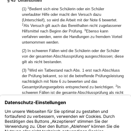
§ 45
Unterschleif
1
(1)
Bedient sich eine Schülerin oder ein Schüler
unerlaubter Hilfe oder macht den Versuch dazu
(Unterschleif), so wird die Arbeit mit der Note 6 bewertet.
2
Als Versuch gilt auch das Bereithalten nicht zugelassener
3
Hilfsmittel nach Beginn der Prüfung.
Ebenso kann
verfahren werden, wenn die Handlungen zu fremdem Vorteil
unternommen werden.
(2) In schweren Fällen wird die Schülerin oder der Schüler
von der gesamten Abschlussprüfung ausgeschlossen; diese
gilt als nicht bestanden.
1
(3)
Wird ein Tatbestand nach Abs. 1 erst nach Abschluss
der Prüfung bekannt, so ist die betreffende Prüfungsleistung
nachträglich mit Note 6 zu bewerten und das
2
Gesamtprüfungsergebnis entsprechend zu berichtigen.
In
schweren Fällen ist die gesamte Abschlussprüfung als nicht
3
bestanden zu erklären.
Ein unrichtiges Prüfungszeugnis ist
einzuziehen.
(4) Die Entscheidung in den Fällen der Abs. 1 bis 3 trifft der
Prüfungsausschuss.