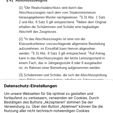
§ 41
Abschlusszeugnis
1
(1)
Der Realschulabschluss wird durch das
Abschlusszeugnis nach dem vom Staatsministerium
2
herausgegebenen Muster nachgewiesen.
§ 31 Abs. 1 Satz
3
2 und Abs. 8 Satz 5 gilt entsprechend.
Neben dem Original
erhalten die Schülerinnen und Schüler eine beglaubigte
Abschrift des Zeugnisses.
1
(2)
In das Abschlusszeugnis ist eine von der
Klassenkonferenz vorzuschlagende allgemeine Beurteilung
aufzunehmen; im Einzelfall kann hiervon abgesehen
2
3
werden.
§ 31 Abs. 8 Satz 3 gilt entsprechend.
Auf Antrag
kann in das Abschlusszeugnis der letzte Leistungsstand in
einem Fach, das in Jahrgangsstufe 8 oder 9 ausgelaufen
ist, im Rahmen einer Bemerkung aufgenommen werden.
(3) Schülerinnen und Schüler, die sich der Abschlussprüfung
ohne Erfolg unterzogen haben, erhalten ein Jahreszeugnis,
das die Leistungen im Schuljahr ohne Einbeziehung der
Leistungen der Abschlussprüfung und mit der Bemerkung,
dass die Schülerin oder der Schüler sich der
Abschlussprüfung ohne Erfolg unterzogen hat, enthält.