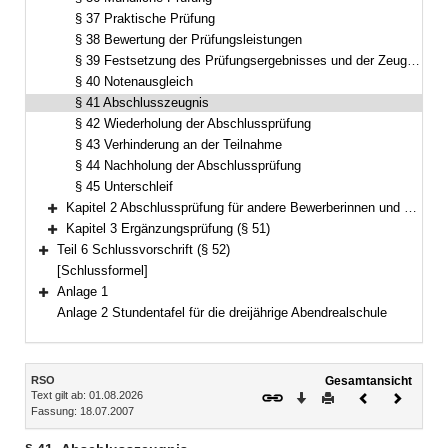
§ 37 Praktische Prüfung
§ 38 Bewertung der Prüfungsleistungen
§ 39 Festsetzung des Prüfungsergebnisses und der Zeugnisnoten
§ 40 Notenausgleich
§ 41 Abschlusszeugnis
§ 42 Wiederholung der Abschlussprüfung
§ 43 Verhinderung an der Teilnahme
§ 44 Nachholung der Abschlussprüfung
§ 45 Unterschleif
Kapitel 2 Abschlussprüfung für andere Bewerberinnen und Bewerber (§§ 46–50)
Bereich erweitern
Kapitel 3 Ergänzungsprüfung (§ 51)
Bereich erweitern
Teil 6 Schlussvorschrift (§ 52)
Bereich erweitern
[Schlussformel]
Anlage 1
Bereich erweitern
Anlage 2 Stundentafel für die dreijährige Abendrealschule
Inhalt
RSO
Gesamtansicht
Text gilt ab: 01.08.2026
Download
Drucken
Vorheriges
Nächste
Fassung: 18.07.2007
Dokument
Dokume