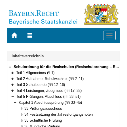
Zur
Zur
Toggle
Startseite
Trefferliste
navigati
von
der
BAYERN.RECHT
letzten
Navigation
Inhaltsverzeichnis
Suche
Schulordnung für die Realschulen (Realschulordnung – RSO) Vom 18. Juli 2007 (GVBl. S. 458, ber. S. 585) BayRS 2234-2-K (§§ 1–52)
Bereich reduzieren
Teil 1 Allgemeines (§ 1)
Bereich erweitern
Teil 2 Aufnahme, Schulwechsel (§§ 2–11)
Bereich erweitern
Teil 3 Schulbetrieb (§§ 12–16)
Bereich erweitern
Teil 4 Leistungen, Zeugnisse (§§ 17–32)
Bereich erweitern
Teil 5 Prüfungen, Abschluss (§§ 33–51)
Bereich reduzieren
Kapitel 1 Abschlussprüfung (§§ 33–45)
Bereich reduzieren
§ 33 Prüfungsausschuss
§ 34 Festsetzung der Jahresfortgangsnoten
§ 35 Schriftliche Prüfung
§ 36 Mündliche Prüfung