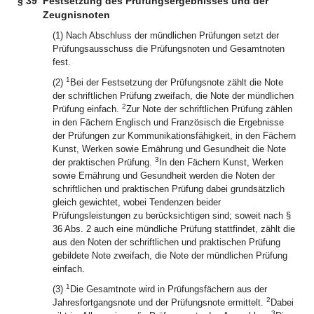
§ 39
Festsetzung des Prüfungsergebnisses und der
Zeugnisnoten
(1) Nach Abschluss der mündlichen Prüfungen setzt der
Prüfungsausschuss die Prüfungsnoten und Gesamtnoten
fest.
1
(2)
Bei der Festsetzung der Prüfungsnote zählt die Note
der schriftlichen Prüfung zweifach, die Note der mündlichen
2
Prüfung einfach.
Zur Note der schriftlichen Prüfung zählen
in den Fächern Englisch und Französisch die Ergebnisse
der Prüfungen zur Kommunikationsfähigkeit, in den Fächern
Kunst, Werken sowie Ernährung und Gesundheit die Note
3
der praktischen Prüfung.
In den Fächern Kunst, Werken
sowie Ernährung und Gesundheit werden die Noten der
schriftlichen und praktischen Prüfung dabei grundsätzlich
gleich gewichtet, wobei Tendenzen beider
Prüfungsleistungen zu berücksichtigen sind; soweit nach §
36 Abs. 2 auch eine mündliche Prüfung stattfindet, zählt die
aus den Noten der schriftlichen und praktischen Prüfung
gebildete Note zweifach, die Note der mündlichen Prüfung
einfach.
1
(3)
Die Gesamtnote wird in Prüfungsfächern aus der
2
Jahresfortgangsnote und der Prüfungsnote ermittelt.
Dabei
3