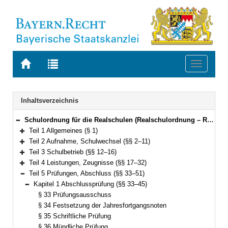
Zur
Zur
Toggle
Startseite
Trefferliste
navigati
von
der
BAYERN.RECHT
letzten
Navigation
Inhaltsverzeichnis
Suche
Schulordnung für die Realschulen (Realschulordnung – RSO) Vom 18. Juli 2007 (GVBl. S. 458, ber. S. 585) BayRS 2234-2-K (§§ 1–52)
Bereich reduzieren
Teil 1 Allgemeines (§ 1)
Bereich erweitern
Teil 2 Aufnahme, Schulwechsel (§§ 2–11)
Bereich erweitern
Teil 3 Schulbetrieb (§§ 12–16)
Bereich erweitern
Teil 4 Leistungen, Zeugnisse (§§ 17–32)
Bereich erweitern
Teil 5 Prüfungen, Abschluss (§§ 33–51)
Bereich reduzieren
Kapitel 1 Abschlussprüfung (§§ 33–45)
Bereich reduzieren
§ 33 Prüfungsausschuss
§ 34 Festsetzung der Jahresfortgangsnoten
§ 35 Schriftliche Prüfung
§ 36 Mündliche Prüfung