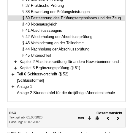
§ 37 Praktische Prüfung
§ 38 Bewertung der Prüfungsleistungen
§ 39 Festsetzung des Prüfungsergebnisses und der Zeugnisnoten
§ 40 Notenausgleich
§ 41 Abschlusszeugnis
§ 42 Wiederholung der Abschlussprüfung
§ 43 Verhinderung an der Teilnahme
§ 44 Nachholung der Abschlussprüfung
§ 45 Unterschleif
Kapitel 2 Abschlussprüfung für andere Bewerberinnen und Bewerber (§§ 46–50)
Bereich erweitern
Kapitel 3 Ergänzungsprüfung (§ 51)
Bereich erweitern
Teil 6 Schlussvorschrift (§ 52)
Bereich erweitern
[Schlussformel]
Anlage 1
Bereich erweitern
Anlage 2 Stundentafel für die dreijährige Abendrealschule
Inhalt
RSO
Gesamtansicht
Text gilt ab: 01.08.2026
Download
Drucken
Vorheriges
Nächste
Fassung: 18.07.2007
Dokument
Dokume