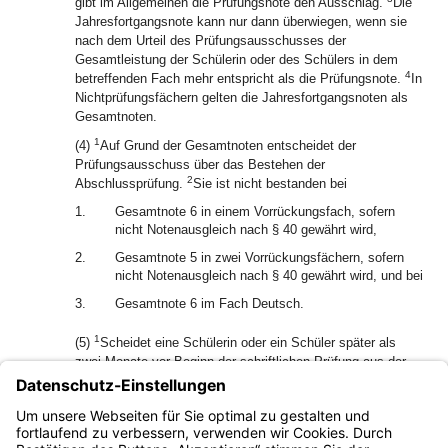
gibt im Allgemeinen die Prüfungsnote den Ausschlag.
Die
Jahresfortgangsnote kann nur dann überwiegen, wenn sie
nach dem Urteil des Prüfungsausschusses der
Gesamtleistung der Schülerin oder des Schülers in dem
4
betreffenden Fach mehr entspricht als die Prüfungsnote.
In
Nichtprüfungsfächern gelten die Jahresfortgangsnoten als
Gesamtnoten.
1
(4)
Auf Grund der Gesamtnoten entscheidet der
Prüfungsausschuss über das Bestehen der
2
Abschlussprüfung.
Sie ist nicht bestanden bei
1.
Gesamtnote 6 in einem Vorrückungsfach, sofern
nicht Notenausgleich nach § 40 gewährt wird,
2.
Gesamtnote 5 in zwei Vorrückungsfächern, sofern
nicht Notenausgleich nach § 40 gewährt wird, und bei
3.
Gesamtnote 6 im Fach Deutsch.
1
(5)
Scheidet eine Schülerin oder ein Schüler später als
zwei Monate vor Beginn der schriftlichen Prüfung aus der
Schule aus, gilt die Abschlussprüfung als abgelegt und
2
nicht bestanden.
Bei einem Wiedereintritt in die
Jahrgangsstufe 10 gilt die Schülerin oder der Schüler als
Wiederholungsschülerin oder -schüler.