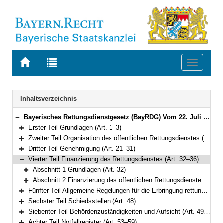
Zur
Zur
Toggle
Startseite
Trefferliste
navigati
von
der
BAYERN.RECHT
letzten
Navigation
Inhaltsverzeichnis
Suche
Bayerisches Rettungsdienstgesetz (BayRDG) Vom 22. Juli 2008 (GVBl. S. 429) BayRS 215-5-1-I (Art. 1–63)
Bereich reduzieren
Erster Teil Grundlagen (Art. 1–3)
Bereich erweitern
Zweiter Teil Organisation des öffentlichen Rettungsdienstes (Art. 4–20)
Bereich erweitern
Dritter Teil Genehmigung (Art. 21–31)
Bereich erweitern
Vierter Teil Finanzierung des Rettungsdienstes (Art. 32–36)
Bereich reduzieren
Abschnitt 1 Grundlagen (Art. 32)
Bereich erweitern
Abschnitt 2 Finanzierung des öffentlichen Rettungsdienstes (Art. 33–36)
Bereich erweitern
Fünfter Teil Allgemeine Regelungen für die Erbringung rettungsdienstlicher Leistungen (Art. 37–47)
Bereich erweitern
Sechster Teil Schiedsstellen (Art. 48)
Bereich erweitern
Siebenter Teil Behördenzuständigkeiten und Aufsicht (Art. 49–52)
Bereich erweitern
Achter Teil Notfallregister (Art. 53–59)