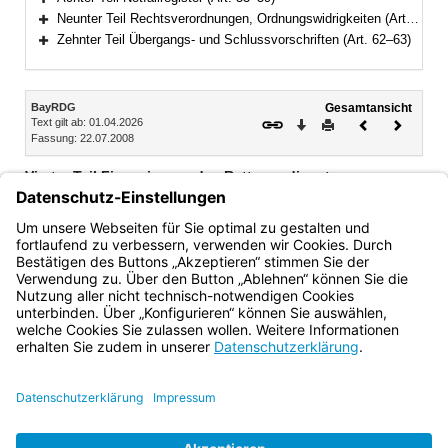
Bereich erweitern
Neunter Teil Rechtsverordnungen, Ordnungswidrigkeiten (Art. 60–61)
Bereich erweitern
Zehnter Teil Übergangs- und Schlussvorschriften (Art. 62–63)
Bereich erweitern
Inhalt
BayRDG
Gesamtansicht
Text gilt ab: 01.04.2026
Download
Drucken
Vorheriges
Nächste
Fassung: 22.07.2008
Dokument
Dokume
Vierter Teil Finanzierung des Rettungsdienstes
Abschnitt 1 Grundlagen (Art. 32)
Abschnitt 2 Finanzierung des öffentlichen Rettungsdienstes
(Art. 33–36)
Bayern.de
BayernPortal
Datenschutz
Impressum
Barrierefreiheit