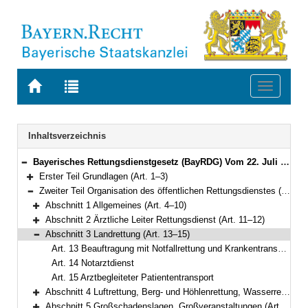
Zur
Zur
Toggle
Startseite
Trefferliste
navigati
von
der
BAYERN.RECHT
letzten
Navigation
Inhaltsverzeichnis
Suche
Bayerisches Rettungsdienstgesetz (BayRDG) Vom 22. Juli 2008 (GVBl. S. 429) BayRS 215-5-1-I (Art. 1–63)
Bereich reduzieren
Erster Teil Grundlagen (Art. 1–3)
Bereich erweitern
Zweiter Teil Organisation des öffentlichen Rettungsdienstes (Art. 4–20)
Bereich reduzieren
Abschnitt 1 Allgemeines (Art. 4–10)
Bereich erweitern
Abschnitt 2 Ärztliche Leiter Rettungsdienst (Art. 11–12)
Bereich erweitern
Abschnitt 3 Landrettung (Art. 13–15)
Bereich reduzieren
Art. 13 Beauftragung mit Notfallrettung und Krankentransport
Art. 14 Notarztdienst
Art. 15 Arztbegleiteter Patiententransport
Abschnitt 4 Luftrettung, Berg- und Höhlenrettung, Wasserrettung (Art. 16–18)
Bereich erweitern
Abschnitt 5 Großschadenslagen, Großveranstaltungen (Art. 19–20)