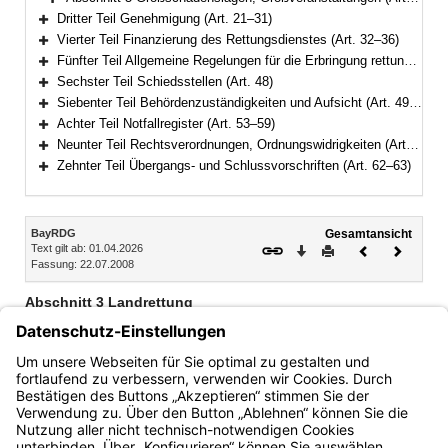
Bereich erweitern
Dritter Teil Genehmigung (Art. 21–31)
Bereich erweitern
Vierter Teil Finanzierung des Rettungsdienstes (Art. 32–36)
Bereich erweitern
Fünfter Teil Allgemeine Regelungen für die Erbringung rettungsdienstlicher Leistungen (Art. 37–47)
Bereich erweitern
Sechster Teil Schiedsstellen (Art. 48)
Bereich erweitern
Siebenter Teil Behördenzuständigkeiten und Aufsicht (Art. 49–52)
Bereich erweitern
Achter Teil Notfallregister (Art. 53–59)
Bereich erweitern
Neunter Teil Rechtsverordnungen, Ordnungswidrigkeiten (Art. 60–61)
Bereich erweitern
Zehnter Teil Übergangs- und Schlussvorschriften (Art. 62–63)
Bereich erweitern
Inhalt
BayRDG
Gesamtansicht
Text gilt ab: 01.04.2026
Download
Drucken
Vorheriges
Nächste
Fassung: 22.07.2008
Dokument
Dokume
Abschnitt 3 Landrettung
Art. 13 Beauftragung mit Notfallrettung und Krankentransport
Art. 14 Notarztdienst
Art. 15 Arztbegleiteter Patiententransport
Bayern.de