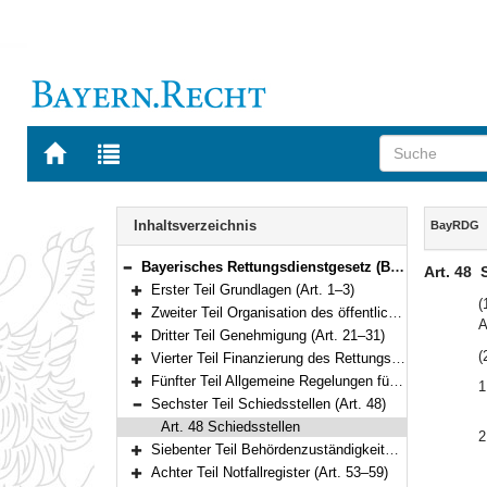
Zur
Zur
Startseite
Trefferliste
von
der
Navigation
BAYERN.RECHT
letzten
Inhalt
Inhaltsverzeichnis
BayRDG
Suche
Bayerisches Rettungsdienstgesetz (BayRDG) Vom 22. Juli 2008 (GVBl. S. 429) BayRS 215-5-1-I (Art. 1–63)
Art. 48
Bereich reduzieren
Erster Teil Grundlagen (Art. 1–3)
Bereich erweitern
(
Zweiter Teil Organisation des öffentlichen Rettungsdienstes (Art. 4–20)
A
Bereich erweitern
Dritter Teil Genehmigung (Art. 21–31)
Bereich erweitern
(
Vierter Teil Finanzierung des Rettungsdienstes (Art. 32–36)
Bereich erweitern
Fünfter Teil Allgemeine Regelungen für die Erbringung rettungsdienstlicher Leistungen (Art. 37–47)
1
Bereich erweitern
Sechster Teil Schiedsstellen (Art. 48)
Bereich reduzieren
Art. 48 Schiedsstellen
2
Siebenter Teil Behördenzuständigkeiten und Aufsicht (Art. 49–52)
Bereich erweitern
Achter Teil Notfallregister (Art. 53–59)
Bereich erweitern