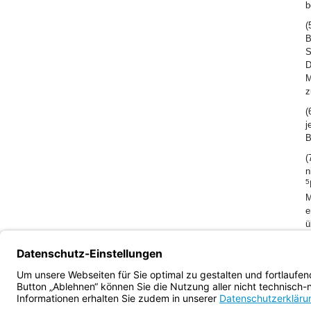
b
(
B
S
D
M
z
(
j
B
(
n
5
M
e
ü
(
E
Bayern.de