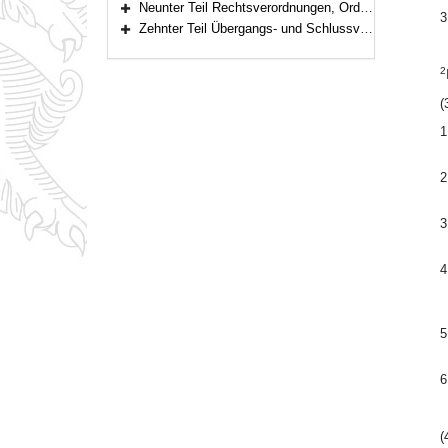
Neunter Teil Rechtsverordnungen, Ordnungswidrigkeiten (Art. 60–61)
3
Bereich erweitern
Zehnter Teil Übergangs- und Schlussvorschriften (Art. 62–63)
Bereich erweitern
2
(
1
2
3
4
5
6
(