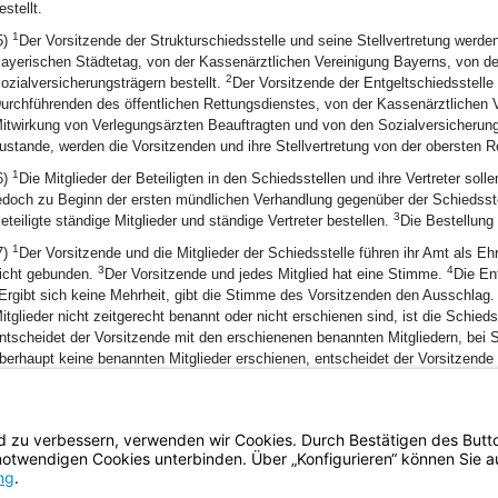
estellt.
1
5)
Der Vorsitzende der Strukturschiedsstelle und seine Stellvertretung we
ayerischen Städtetag, von der Kassenärztlichen Vereinigung Bayerns, von d
2
ozialversicherungsträgern bestellt.
Der Vorsitzende der Entgeltschiedsstell
urchführenden des öffentlichen Rettungsdienstes, von der Kassenärztlichen V
itwirkung von Verlegungsärzten Beauftragten und von den Sozialversicherung
ustande, werden die Vorsitzenden und ihre Stellvertretung von der obersten 
1
6)
Die Mitglieder der Beteiligten in den Schiedsstellen und ihre Vertreter soll
edoch zu Beginn der ersten mündlichen Verhandlung gegenüber der Schiedsste
3
eteiligte ständige Mitglieder und ständige Vertreter bestellen.
Die Bestellung i
1
7)
Der Vorsitzende und die Mitglieder der Schiedsstelle führen ihr Amt als E
3
4
icht gebunden.
Der Vorsitzende und jedes Mitglied hat eine Stimme.
Die En
Ergibt sich keine Mehrheit, gibt die Stimme des Vorsitzenden den Ausschlag
itglieder nicht zeitgerecht benannt oder nicht erschienen sind, ist die Schie
ntscheidet der Vorsitzende mit den erschienenen benannten Mitgliedern, bei
berhaupt keine benannten Mitglieder erschienen, entscheidet der Vorsitzende a
1
8)
Die Entscheidung der Schiedsstelle ist zu begründen, mit einer Rechtsbe
ntscheidung der Schiedsstelle ist der Verwaltungsrechtsweg eröffnet.
BayernPortal
Datenschutz