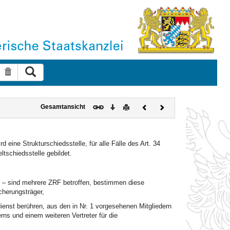
Suche ausführen
Suche zurücksetzen
Download
Drucken
Vorheriges
Nächstes
Gesamtansicht
Dokument
Dokument
rd eine Strukturschiedsstelle, für alle Fälle des Art. 34
ltschiedsstelle gebildet.
ZRF – sind mehrere ZRF betroffen, bestimmen diese
cherungsträger,
dienst berühren, aus den in Nr. 1 vorgesehenen Mitgliedern
rns und einem weiteren Vertreter für die