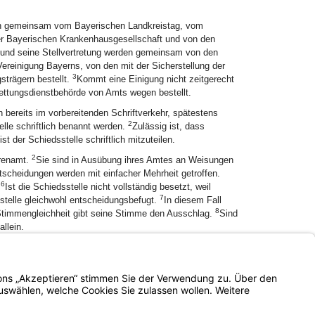
rden gemeinsam vom Bayerischen Landkreistag, vom
er Bayerischen Krankenhausgesellschaft und von den
e und seine Stellvertretung werden gemeinsam von den
ereinigung Bayerns, von den mit der Sicherstellung der
3
strägern bestellt.
Kommt eine Einigung nicht zeitgerecht
Rettungsdienstbehörde von Amts wegen bestellt.
en bereits im vorbereitenden Schriftverkehr, spätestens
2
lle schriftlich benannt werden.
Zulässig ist, dass
st der Schiedsstelle schriftlich mitzuteilen.
2
hrenamt.
Sie sind in Ausübung ihres Amtes an Weisungen
tscheidungen werden mit einfacher Mehrheit getroffen.
6
.
Ist die Schiedsstelle nicht vollständig besetzt, weil
7
dsstelle gleichwohl entscheidungsbefugt.
In diesem Fall
8
 Stimmengleichheit gibt seine Stimme den Ausschlag.
Sind
llein.
2
helfsbelehrung zu versehen und zuzustellen.
Gegen die
Impressum