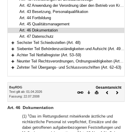
Art. 42 Anwendung der Verordnung über den Betrieb von Kraftfahrunternehmen im Personenverkehr
Art. 43 Besetzung, Personalqualifikation
Art. 44 Fortbildung
Art. 45 Qualitätsmanagement
Art. 46 Dokumentation
Art. 47 Datenschutz
Sechster Teil Schiedsstellen (Art. 48)
Bereich erweitern
Siebenter Teil Behördenzuständigkeiten und Aufsicht (Art. 49–52)
Bereich erweitern
Achter Teil Notfallregister (Art. 53–59)
Bereich erweitern
Neunter Teil Rechtsverordnungen, Ordnungswidrigkeiten (Art. 60–61)
Bereich erweitern
Zehnter Teil Übergangs- und Schlussvorschriften (Art. 62–63)
Bereich erweitern
Inhalt
BayRDG
Gesamtansicht
Text gilt ab: 01.04.2026
Download
Drucken
Vorheriges
Nächste
Fassung: 22.07.2008
Dokument
Dokume
Art. 46
Dokumentation
1
(1)
Das im Rettungsdienst mitwirkende ärztliche und
nichtärztliche Personal ist verpflichtet, Einsätze und die
dabei getroffenen aufgabenbezogenen Feststellungen und
2