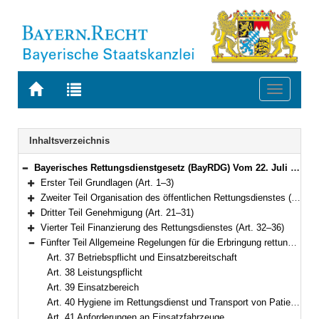
Zur
Zur
Toggle
Startseite
Trefferliste
navigati
von
der
BAYERN.RECHT
letzten
Navigation
Inhaltsverzeichnis
Suche
Bayerisches Rettungsdienstgesetz (BayRDG) Vom 22. Juli 2008 (GVBl. S. 429) BayRS 215-5-1-I (Art. 1–63)
Bereich reduzieren
Erster Teil Grundlagen (Art. 1–3)
Bereich erweitern
Zweiter Teil Organisation des öffentlichen Rettungsdienstes (Art. 4–20)
Bereich erweitern
Dritter Teil Genehmigung (Art. 21–31)
Bereich erweitern
Vierter Teil Finanzierung des Rettungsdienstes (Art. 32–36)
Bereich erweitern
Fünfter Teil Allgemeine Regelungen für die Erbringung rettungsdienstlicher Leistungen (Art. 37–47)
Bereich reduzieren
Art. 37 Betriebspflicht und Einsatzbereitschaft
Art. 38 Leistungspflicht
Art. 39 Einsatzbereich
Art. 40 Hygiene im Rettungsdienst und Transport von Patienten mit Infektionskrankheiten
Art. 41 Anforderungen an Einsatzfahrzeuge