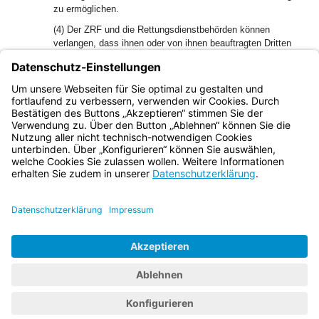
zu ermöglichen.
(4) Der ZRF und die Rettungsdienstbehörden können
verlangen, dass ihnen oder von ihnen beauftragten Dritten
die Einsatzdokumentationen und die Ergebnisse der
Auswertung zur Verfügung gestellt werden, soweit dies für
ihre Aufgabenerledigung erforderlich ist.
(5) Die Abs. 1 bis 4 gelten nicht für Patientenrückholung.
Bayern.de
BayernPortal
Datenschutz
Impressum
Barrierefreiheit
Hilfe
Kontakt
Kontrastwechsel
Schriftgröße