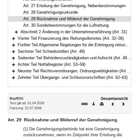
Art. 27 Erteilung der Genehmigung, Nebenbestimmungen
Art. 28 Genehmigungsurkunde
Art. 29 Rücknahme und Widerruf der Genehmigung
Art. 30 Sonderbestimmungen für die Luftrettung
Abschnitt 2 Änderung in der Unternehmensführung (Art. 31)
Bereich erweitern
Vierter Teil Finanzierung des Rettungsdienstes (Art. 32–36)
Bereich erweitern
Fünfter Teil Allgemeine Regelungen für die Erbringung rettungsdienstlicher Leistungen (Art. 37–47)
Bereich erweitern
Sechster Teil Schiedsstellen (Art. 48)
Bereich erweitern
Siebenter Teil Behördenzuständigkeiten und Aufsicht (Art. 49–52)
Bereich erweitern
Achter Teil Notfallregister (Art. 53–59)
Bereich erweitern
Neunter Teil Rechtsverordnungen, Ordnungswidrigkeiten (Art. 60–61)
Bereich erweitern
Zehnter Teil Übergangs- und Schlussvorschriften (Art. 62–63)
Bereich erweitern
Inhalt
BayRDG
Gesamtansicht
Text gilt ab: 01.04.2026
Download
Drucken
Vorheriges
Nächste
Fassung: 22.07.2008
Dokument
Dokume
Art. 29
Rücknahme und Widerruf der Genehmigung
(1) Die Genehmigungsbehörde hat eine Genehmigung
zurückzunehmen, wenn im Zeitpunkt ihrer Erteilung die