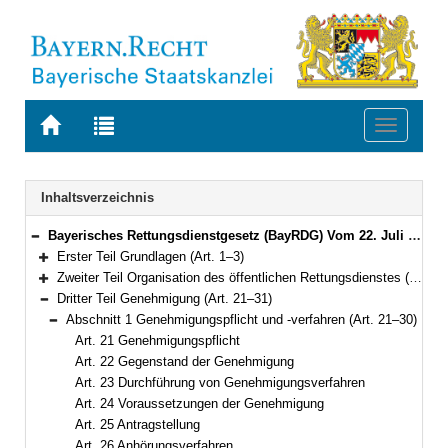
Zur
Zur
Toggle
Startseite
Trefferliste
navigati
von
der
BAYERN.RECHT
letzten
Navigation
Inhaltsverzeichnis
Suche
Bayerisches Rettungsdienstgesetz (BayRDG) Vom 22. Juli 2008 (GVBl. S. 429) BayRS 215-5-1-I (Art. 1–63)
Bereich reduzieren
Erster Teil Grundlagen (Art. 1–3)
Bereich erweitern
Zweiter Teil Organisation des öffentlichen Rettungsdienstes (Art. 4–20)
Bereich erweitern
Dritter Teil Genehmigung (Art. 21–31)
Bereich reduzieren
Abschnitt 1 Genehmigungspflicht und -verfahren (Art. 21–30)
Bereich reduzieren
Art. 21 Genehmigungspflicht
Art. 22 Gegenstand der Genehmigung
Art. 23 Durchführung von Genehmigungsverfahren
Art. 24 Voraussetzungen der Genehmigung
Art. 25 Antragstellung
Art. 26 Anhörungsverfahren