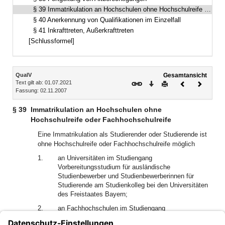
§ 39 Immatrikulation an Hochschulen ohne Hochschulreife oder Fachhochschulreife
§ 40 Anerkennung von Qualifikationen im Einzelfall
§ 41 Inkrafttreten, Außerkrafttreten
[Schlussformel]
Inhalt
QualV
Gesamtansicht
Text gilt ab: 01.07.2021
Download
Drucken
Vorheriges
Nächste
Fassung: 02.11.2007
Dokument
Dokume
§ 39
Immatrikulation an Hochschulen ohne
Hochschulreife oder Fachhochschulreife
Eine Immatrikulation als Studierender oder Studierende ist
ohne Hochschulreife oder Fachhochschulreife möglich
1.
an Universitäten im Studiengang
Vorbereitungsstudium für ausländische
Studienbewerber und Studienbewerberinnen für
Studierende am Studienkolleg bei den Universitäten
des Freistaates Bayern;
2.
an Fachhochschulen im Studiengang
Vorbereitungsstudium für ausländische