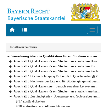
Zur
Zur
Toggle
Startseite
Trefferliste
navigati
von
der
BAYERN.RECHT
letzten
Navigation
Inhaltsverzeichnis
Suche
Verordnung über die Qualifikation für ein Studium an den Hochschulen des Freistaates Bayern und den staatlich anerkannten nichtstaatlichen Hochschulen (Qualifikationsverordnung – QualV) Vom 2. November 2007 (GVBl. S. 767) BayRS 2210-1-1-3-K/WK (§§ 1–41)
Bereich reduzieren
Abschnitt 1 Qualifikation für ein Studium an staatlichen Universitäten (§§ 1–15)
Bereich erweitern
Abschnitt 2 Qualifikation für ein Studium an staatlichen Kunsthochschulen (§§ 16–19)
Bereich erweitern
Abschnitt 3 Qualifikation für ein Studium an staatlichen Fachhochschulen (§§ 20–28)
Bereich erweitern
Abschnitt 4 Hochschulzugang für beruflich Qualifizierte (§§ 29–33)
Bereich erweitern
Abschnitt 5 Nachweis der Eignung für Studiengänge mit besonderen qualitativen Anforderungen (§ 34)
Bereich erweitern
Abschnitt 6 Qualifikation zum Besuch einzelner Lehrveranstaltungen (§ 35)
Bereich erweitern
Abschnitt 7 Qualifikation für ein Studium an staatlich anerkannten Hochschulen (§ 36)
Bereich erweitern
Abschnitt 8 Zuständigkeits-, Übergangs- und Schlussbestimmungen (§§ 37–41)
Bereich reduzieren
§ 37 Zuständigkeiten
§ 38 Fortgeltung von Altberechtigungen