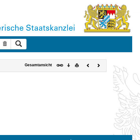
Suche ausführen
Suche zurücksetzen
Download
Drucken
Vorheriges
Nächstes
Gesamtansicht
Dokument
Dokument