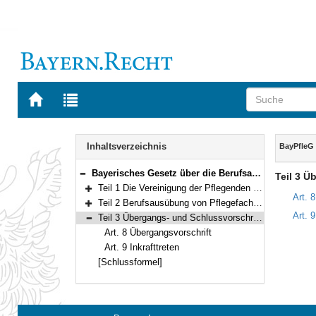
Zur
Zur
Startseite
Trefferliste
von
der
Navigation
BAYERN.RECHT
letzten
Inhalt
Inhaltsverzeichnis
BayPfleG
Suche
Bayerisches Gesetz über die Berufsausübung und die Berufsvertretung der Angehörigen der Pflegeberufe (Bayerisches Pflegendengesetz – BayPfleG) Vom 24. April 2017 (GVBl. S. 78) BayRS 2124-2-G (Art. 1–9)
Teil 3 Ü
Bereich reduzieren
Teil 1 Die Vereinigung der Pflegenden in Bayern (Art. 1–6)
Bereich erweitern
Art. 
Teil 2 Berufsausübung von Pflegefachpersonen (Art. 7)
Bereich erweitern
Art. 9
Teil 3 Übergangs- und Schlussvorschriften (Art. 8–9)
Bereich reduzieren
Art. 8 Übergangsvorschrift
Art. 9 Inkrafttreten
[Schlussformel]