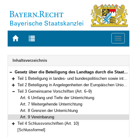
Zur
Zur
Toggle
Startseite
Trefferliste
navigati
von
der
BAYERN.RECHT
letzten
Navigation
Inhaltsverzeichnis
Suche
Gesetz über die Beteiligung des Landtags durch die Staatsregierung in Angelegenheiten der Europäischen Union gemäß Art. 70 Abs. 4 der Verfassung des Freistaates Bayern sowie in sonstigen Angelegenheiten gemäß Art. 55 Nr. 3 Satz 2 der Verfassung des Freistaates Bayern (Parlamentsbeteiligungsgesetz – PBG) Vom 12. Juli 2016 (GVBl. S. 142) BayRS 1100-6-S (Art. 1–10)
Bereich reduzieren
Teil 1 Beteiligung in landes- und bundespolitischen sowie internationalen Angelegenheiten (Art. 1)
Bereich erweitern
Teil 2 Beteiligung in Angelegenheiten der Europäischen Union (Art. 2–5)
Bereich erweitern
Teil 3 Gemeinsame Vorschriften (Art. 6–9)
Bereich reduzieren
Art. 6 Umfang und Tiefe der Unterrichtung
Art. 7 Weitergehende Unterrichtung
Art. 8 Grenzen der Unterrichtung
Art. 9 Vereinbarung
Teil 4 Schlussvorschriften (Art. 10)
Bereich erweitern
[Schlussformel]