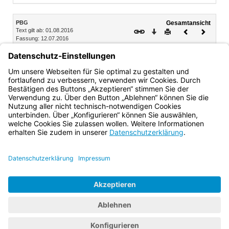
Inhalt
PBG
Gesamtansicht
Text gilt ab: 01.08.2016
Download
Drucken
Vorheriges
Nächste
Fassung: 12.07.2016
Dokument
Dokume
Art. 9
Vereinbarung
Das Nähere zur Beteiligung des Landtags regeln Landtag
und Staatsregierung durch Vereinbarung.
Bayern.de
BayernPortal
Datenschutz
Impressum
Barrierefreiheit
Hilfe
Kontakt
Kontrastwechsel
Schriftgröße