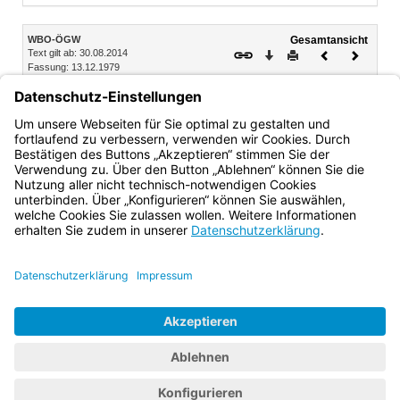
Inhalt
WBO-ÖGW
Gesamtansicht
Text gilt ab: 30.08.2014
Download
Drucken
Vorheriges
Nächste
Fassung: 13.12.1979
Dokument
Dokume
§ 5b
Über Anerkennungen und Anrechnungen nach dieser
Verordnung entscheidet das Staatsministerium für
Gesundheit, Pflege und Prävention.
Bayern.de
BayernPortal
Datenschutz
Impressum
Barrierefreiheit
Hilfe
Kontakt
Kontrastwechsel
Schriftgröße