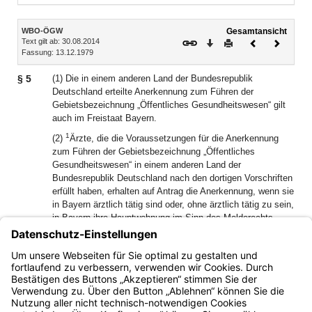
Inhalt
WBO-ÖGW
Gesamtansicht
Text gilt ab: 30.08.2014
Download
Drucken
Vorheriges
Nächste
Fassung: 13.12.1979
Dokument
Dokume
§ 5
(1) Die in einem anderen Land der Bundesrepublik
Deutschland erteilte Anerkennung zum Führen der
Gebietsbezeichnung „Öffentliches Gesundheitswesen“ gilt
auch im Freistaat Bayern.
1
(2)
Ärzte, die die Voraussetzungen für die Anerkennung
zum Führen der Gebietsbezeichnung „Öffentliches
Gesundheitswesen“ in einem anderen Land der
Bundesrepublik Deutschland nach den dortigen Vorschriften
erfüllt haben, erhalten auf Antrag die Anerkennung, wenn sie
in Bayern ärztlich tätig sind oder, ohne ärztlich tätig zu sein,
in Bayern ihre Hauptwohnung im Sinn des Melderechts
2
haben.
Wurden die Voraussetzungen nur teilweise erfüllt,
kann die Weiterbildung unter Anrechnung der
nachgewiesenen Weiterbildungsleistungen nach dieser
Weiterbildungsordnung abgeschlossen werden.
Bayern.de