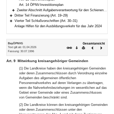
Art. 14 ÖPNV-Investitionsplan
Zweiter Abschnitt Aufgabenverantwortung für den Schienenpersonennahverkehr (Art. 15–18)
Bereich erweitern
Dritter Teil Finanzierung (Art. 19–29)
Bereich erweitern
Vierter Teil Schlußvorschriften (Art. 30–31)
Bereich erweitern
Anlage Hilfen für den Ausbildungsverkehr für das Jahr 2024
Inhalt
BayÖPNVG
Gesamtansicht
Text gilt ab: 01.04.2026
Download
Drucken
Vorheriges
Nächste
Fassung: 30.07.1996
Dokument
Dokume
Art. 9
Mitwirkung kreisangehöriger Gemeinden
(1) Die Landkreise haben den kreisangehörigen Gemeinden
oder deren Zusammenschlüssen durch Verordnung einzelne
Aufgaben des allgemeinen öffentlichen
Personennahverkehrs auf deren Verlangen zu übertragen,
wenn die Nahverkehrsbeziehungen im wesentlichen auf das
Gebiet einer Gemeinde oder eines Zusammenschlusses
von Gemeinden beschränkt sind.
(2) Die Landkreise können den kreisangehörigen Gemeinden
oder deren Zusammenschlüssen unter den