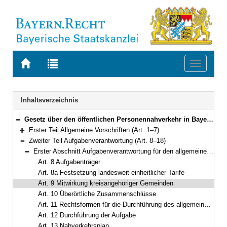
Zur
Zur
Toggle
Startseite
Trefferliste
navigati
von
der
BAYERN.RECHT
letzten
Navigation
Inhaltsverzeichnis
Suche
Gesetz über den öffentlichen Personennahverkehr in Bayern (BayÖPNVG) in der Fassung der Bekanntmachung vom 30. Juli 1996 (GVBl. S. 336) BayRS 922-1-B (Art. 1–31)
Bereich reduzieren
Erster Teil Allgemeine Vorschriften (Art. 1–7)
Bereich erweitern
Zweiter Teil Aufgabenverantwortung (Art. 8–18)
Bereich reduzieren
Erster Abschnitt Aufgabenverantwortung für den allgemeinen öffentlichen Personennahverkehr (Art. 8–14)
Bereich reduzieren
Art. 8 Aufgabenträger
Art. 8a Festsetzung landesweit einheitlicher Tarife
Art. 9 Mitwirkung kreisangehöriger Gemeinden
Art. 10 Überörtliche Zusammenschlüsse
Art. 11 Rechtsformen für die Durchführung des allgemeinen öffentlichen Personennahverkehrs
Art. 12 Durchführung der Aufgabe
Art. 13 Nahverkehrsplan