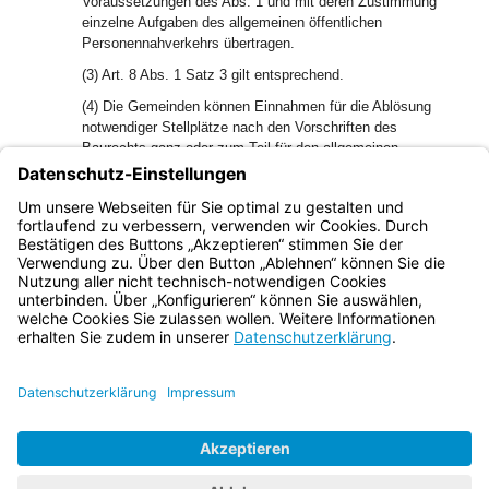
Voraussetzungen des Abs. 1 und mit deren Zustimmung
einzelne Aufgaben des allgemeinen öffentlichen
Personennahverkehrs übertragen.
(3) Art. 8 Abs. 1 Satz 3 gilt entsprechend.
(4) Die Gemeinden können Einnahmen für die Ablösung
notwendiger Stellplätze nach den Vorschriften des
Baurechts ganz oder zum Teil für den allgemeinen
öffentlichen Personennahverkehr nach Maßgabe der
Bayerischen Bauordnung selbst einsetzen oder für diesen
Zweck an die Aufgabenträger nach Art. 8 Abs. 1
weiterleiten.
Bayern.de
BayernPortal
Datenschutz
Impressum
Barrierefreiheit
Hilfe