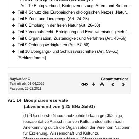
Art. 19 Biotopverbund, Biotopvernetzung, Arten- und Biotopschutzprogramm
Teil 4 Schutz des Europäischen ökologischen Netzes „Natura 2000“, gesetzlicher Schutz von Biotopen (Art. 20–23a)
Bereich erweitern
Teil 5 Zoos und Tiergehege (Art. 24–25)
Bereich erweitern
Teil 6 Erholung in der freien Natur (Art. 26–38)
Bereich erweitern
Teil 7 Vorkaufsrecht, Enteignung und Erschwernisausgleich (Art. 39–42)
Bereich erweitern
Teil 8 Organisation, Zuständigkeit und Verfahren (Art. 43–56)
Bereich erweitern
Teil 9 Ordnungswidrigkeiten (Art. 57–58)
Bereich erweitern
Teil 10 Übergangs- und Schlussvorschriften (Art. 59–61)
Bereich erweitern
[Schlussformel]
Inhalt
BayNatSchG
Gesamtansicht
Text gilt ab: 01.04.2026
Download
Drucken
Vorheriges
Nächste
Fassung: 23.02.2011
Dokument
Dokume
Art. 14
Biosphärenreservate
(abweichend von § 25 BNatSchG)
1
(1)
Die oberste Naturschutzbehörde kann großflächige,
repräsentative Ausschnitte von Kulturlandschaften nach
Anerkennung durch die Organisation der Vereinten Nationen
für Erziehung, Wissenschaft und Kultur zu
2