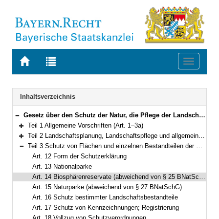
Zur
Zur
Toggle
Startseite
Trefferliste
navigati
von
der
BAYERN.RECHT
letzten
Navigation
Inhaltsverzeichnis
Suche
Gesetz über den Schutz der Natur, die Pflege der Landschaft und die Erholung in der freien Natur (Bayerisches Naturschutzgesetz – BayNatSchG) Vom 23. Februar 2011 (GVBl. S. 82) BayRS 791-1-U (Art. 1–61)
Bereich reduzieren
Teil 1 Allgemeine Vorschriften (Art. 1–3a)
Bereich erweitern
Teil 2 Landschaftsplanung, Landschaftspflege und allgemeiner Schutz von Natur und Landschaft (Art. 4–11c)
Bereich erweitern
Teil 3 Schutz von Flächen und einzelnen Bestandteilen der Natur (Art. 12–19)
Bereich reduzieren
Art. 12 Form der Schutzerklärung
Art. 13 Nationalparke
Art. 14 Biosphärenreservate (abweichend von § 25 BNatSchG)
Art. 15 Naturparke (abweichend von § 27 BNatSchG)
Art. 16 Schutz bestimmter Landschaftsbestandteile
Art. 17 Schutz von Kennzeichnungen; Registrierung
Art. 18 Vollzug von Schutzverordnungen