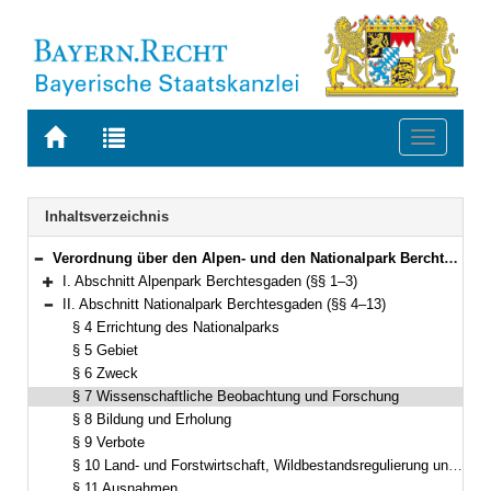
Zur
Zur
Toggle
Startseite
Trefferliste
navigati
von
der
BAYERN.RECHT
letzten
Navigation
Inhaltsverzeichnis
Suche
Verordnung über den Alpen- und den Nationalpark Berchtesgaden in der Fassung der Bekanntmachung vom 16. Februar 1987 (GVBl. S. 63) BayRS 791-4-1-U (§§ 1–18)
Bereich reduzieren
I. Abschnitt Alpenpark Berchtesgaden (§§ 1–3)
Bereich erweitern
II. Abschnitt Nationalpark Berchtesgaden (§§ 4–13)
Bereich reduzieren
§ 4 Errichtung des Nationalparks
§ 5 Gebiet
§ 6 Zweck
§ 7 Wissenschaftliche Beobachtung und Forschung
§ 8 Bildung und Erholung
§ 9 Verbote
§ 10 Land- und Forstwirtschaft, Wildbestandsregulierung und Fischerei
§ 11 Ausnahmen