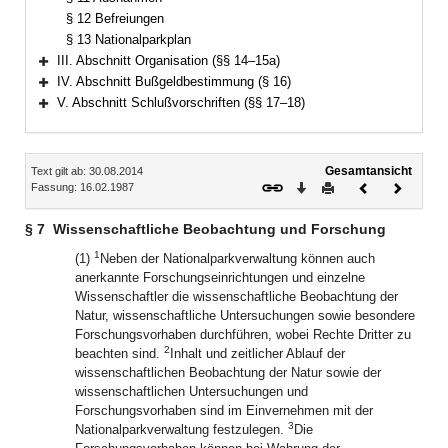
§ 12 Befreiungen
§ 13 Nationalparkplan
III. Abschnitt Organisation (§§ 14–15a)
Bereich erweitern
IV. Abschnitt Bußgeldbestimmung (§ 16)
Bereich erweitern
V. Abschnitt Schlußvorschriften (§§ 17–18)
Bereich erweitern
Inhalt
Gesamtansicht
Text gilt ab: 30.08.2014
Download
Drucken
Vorheriges
Nächste
Fassung: 16.02.1987
Dokument
Dokume
§ 7
Wissenschaftliche Beobachtung und Forschung
1
(1)
Neben der Nationalparkverwaltung können auch
anerkannte Forschungseinrichtungen und einzelne
Wissenschaftler die wissenschaftliche Beobachtung der
Natur, wissenschaftliche Untersuchungen sowie besondere
Forschungsvorhaben durchführen, wobei Rechte Dritter zu
2
beachten sind.
Inhalt und zeitlicher Ablauf der
wissenschaftlichen Beobachtung der Natur sowie der
wissenschaftlichen Untersuchungen und
Forschungsvorhaben sind im Einvernehmen mit der
3
Nationalparkverwaltung festzulegen.
Die