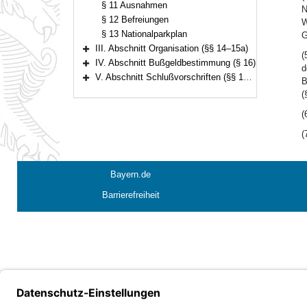
§ 11 Ausnahmen
N
§ 12 Befreiungen
W
§ 13 Nationalparkplan
G
III. Abschnitt Organisation (§§ 14–15a)
(
Bereich erweitern
IV. Abschnitt Bußgeldbestimmung (§ 16)
d
Bereich erweitern
V. Abschnitt Schlußvorschriften (§§ 17–18)
B
Bereich erweitern
(
(
(
Bayern.de
Barrierefreiheit