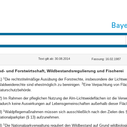
Text gilt ab: 30.08.2014
Fassung: 16.02.1987
d- und Forstwirtschaft, Wildbestandsregulierung und Fischerei
1
1)
Die rechtstitelmäßige Ausübung der Forstrechte, insbesondere der Lichtwe
3
aldweiderechte sind ehestmöglich zu bereinigen.
Eine Verpachtung von Flä
aturschutzbehörde.
2) Im Rahmen der pfleglichen Nutzung der Alm-Lichtweideflächen ist die Verw
adurch keine Auswirkungen auf Lebensgemeinschaften außerhalb dieser Fläch
1
3)
Waldpflegemaßnahmen müssen sich ausschließlich nach den Zielen des §
ationalparkplan (§ 13) aufzunehmen.
1
4)
Die Nationalparkverwaltung reguliert den Wildbestand auf Grund wildbio