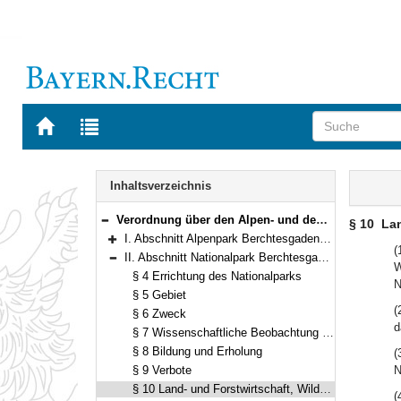
Zur
Zur
Startseite
Trefferliste
von
der
Navigation
BAYERN.RECHT
letzten
Inhalt
Inhaltsverzeichnis
Suche
Verordnung über den Alpen- und den Nationalpark Berchtesgaden in der Fassung der Bekanntmachung vom 16. Februar 1987 (GVBl. S. 63) BayRS 791-4-1-U (§§ 1–18)
§ 10
Lan
Bereich reduzieren
I. Abschnitt Alpenpark Berchtesgaden (§§ 1–3)
Bereich erweitern
(
II. Abschnitt Nationalpark Berchtesgaden (§§ 4–13)
W
Bereich reduzieren
§ 4 Errichtung des Nationalparks
N
§ 5 Gebiet
(
§ 6 Zweck
d
§ 7 Wissenschaftliche Beobachtung und Forschung
§ 8 Bildung und Erholung
(
§ 9 Verbote
N
§ 10 Land- und Forstwirtschaft, Wildbestandsregulierung und Fischerei
(