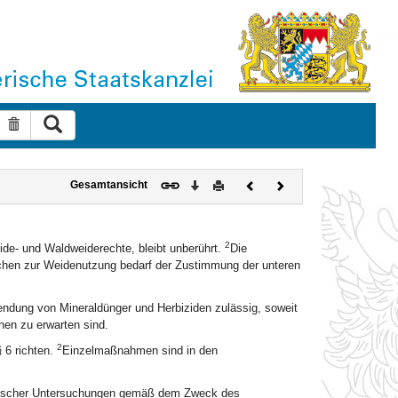
Suche ausführen
Suche zurücksetzen
Download
Drucken
Vorheriges
Nächstes
Gesamtansicht
Dokument
Dokument
2
ide- und Waldweiderechte, bleibt unberührt.
Die
chen zur Weidenutzung bedarf der Zustimmung der unteren
endung von Mineraldünger und Herbiziden zulässig, soweit
en zu erwarten sind.
2
 6 richten.
Einzelmaßnahmen sind in den
logischer Untersuchungen gemäß dem Zweck des