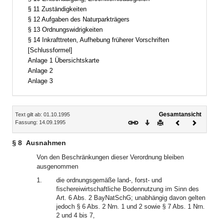
§ 11 Zuständigkeiten
§ 12 Aufgaben des Naturparkträgers
§ 13 Ordnungswidrigkeiten
§ 14 Inkrafttreten, Aufhebung früherer Vorschriften
[Schlussformel]
Anlage 1 Übersichtskarte
Anlage 2
Anlage 3
Inhalt
Gesamtansicht
Text gilt ab: 01.10.1995
Download
Drucken
Vorheriges
Nächste
Fassung: 14.09.1995
Dokument
Dokume
§ 8
Ausnahmen
Von den Beschränkungen dieser Verordnung bleiben
ausgenommen
1.
die ordnungsgemäße land-, forst- und
fischereiwirtschaftliche Bodennutzung im Sinn des
Art. 6 Abs. 2 BayNatSchG; unabhängig davon gelten
jedoch § 6 Abs. 2 Nrn. 1 und 2 sowie § 7 Abs. 1 Nrn.
2 und 4 bis 7,