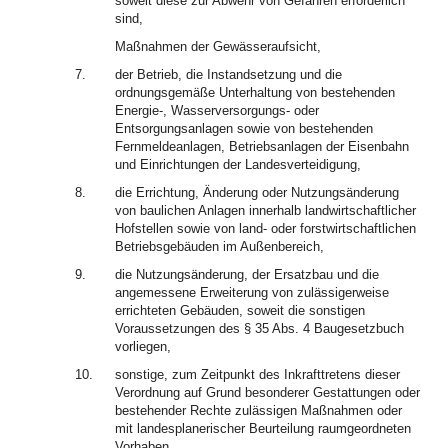
soweit diese zur Abwehr von Gefahren erforderlich
sind,
Maßnahmen der Gewässeraufsicht,
7.
der Betrieb, die Instandsetzung und die
ordnungsgemäße Unterhaltung von bestehenden
Energie-, Wasserversorgungs- oder
Entsorgungsanlagen sowie von bestehenden
Fernmeldeanlagen, Betriebsanlagen der Eisenbahn
und Einrichtungen der Landesverteidigung,
8.
die Errichtung, Änderung oder Nutzungsänderung
von baulichen Anlagen innerhalb landwirtschaftlicher
Hofstellen sowie von land- oder forstwirtschaftlichen
Betriebsgebäuden im Außenbereich,
9.
die Nutzungsänderung, der Ersatzbau und die
angemessene Erweiterung von zulässigerweise
errichteten Gebäuden, soweit die sonstigen
Voraussetzungen des § 35 Abs. 4 Baugesetzbuch
vorliegen,
10.
sonstige, zum Zeitpunkt des Inkrafttretens dieser
Verordnung auf Grund besonderer Gestattungen oder
bestehender Rechte zulässigen Maßnahmen oder
mit landesplanerischer Beurteilung raumgeordneten
Vorhaben,