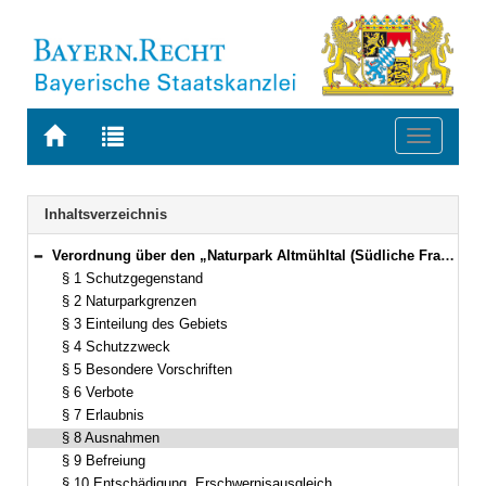
Zur
Zur
Toggle
Startseite
Trefferliste
navigati
von
der
BAYERN.RECHT
letzten
Navigation
Inhaltsverzeichnis
Suche
Verordnung über den „Naturpark Altmühltal (Südliche Frankenalb)“ Vom 14. September 1995 (GVBl. S. 692) BayRS 791-5-15-U [Stand: 1.9.1998] (§§ 1–14)
Bereich reduzieren
§ 1 Schutzgegenstand
§ 2 Naturparkgrenzen
§ 3 Einteilung des Gebiets
§ 4 Schutzzweck
§ 5 Besondere Vorschriften
§ 6 Verbote
§ 7 Erlaubnis
§ 8 Ausnahmen
§ 9 Befreiung
§ 10 Entschädigung, Erschwernisausgleich