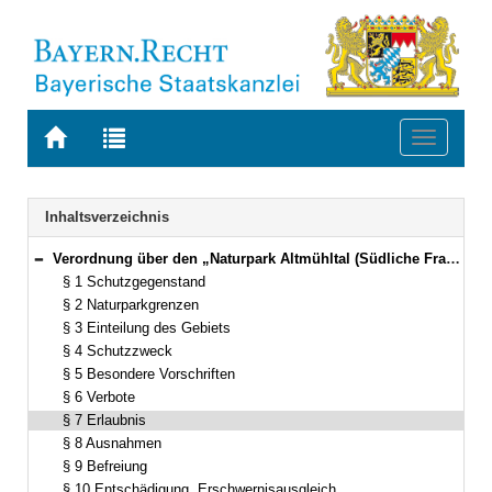
Zur
Zur
Toggle
Startseite
Trefferliste
navigati
von
der
BAYERN.RECHT
letzten
Navigation
Inhaltsverzeichnis
Suche
Verordnung über den „Naturpark Altmühltal (Südliche Frankenalb)“ Vom 14. September 1995 (GVBl. S. 692) BayRS 791-5-15-U [Stand: 1.9.1998] (§§ 1–14)
Bereich reduzieren
§ 1 Schutzgegenstand
§ 2 Naturparkgrenzen
§ 3 Einteilung des Gebiets
§ 4 Schutzzweck
§ 5 Besondere Vorschriften
§ 6 Verbote
§ 7 Erlaubnis
§ 8 Ausnahmen
§ 9 Befreiung
§ 10 Entschädigung, Erschwernisausgleich