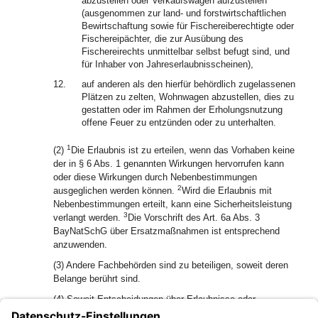
abzustellen oder Verkaufswagen aufzustellen
(ausgenommen zur land- und forstwirtschaftlichen
Bewirtschaftung sowie für Fischereiberechtigte oder
Fischereipächter, die zur Ausübung des
Fischereirechts unmittelbar selbst befugt sind, und
für Inhaber von Jahreserlaubnisscheinen),
12.
auf anderen als den hierfür behördlich zugelassenen
Plätzen zu zelten, Wohnwagen abzustellen, dies zu
gestatten oder im Rahmen der Erholungsnutzung
offene Feuer zu entzünden oder zu unterhalten.
1
(2)
Die Erlaubnis ist zu erteilen, wenn das Vorhaben keine
der in § 6 Abs. 1 genannten Wirkungen hervorrufen kann
oder diese Wirkungen durch Nebenbestimmungen
2
ausgeglichen werden können.
Wird die Erlaubnis mit
Nebenbestimmungen erteilt, kann eine Sicherheitsleistung
3
verlangt werden.
Die Vorschrift des Art. 6a Abs. 3
BayNatSchG über Ersatzmaßnahmen ist entsprechend
anzuwenden.
(3) Andere Fachbehörden sind zu beteiligen, soweit deren
Belange berührt sind.
(4) Soweit Entscheidungen über Erlaubnisse oder
Befreiungen für Pflegemaßnahmen oder für eine