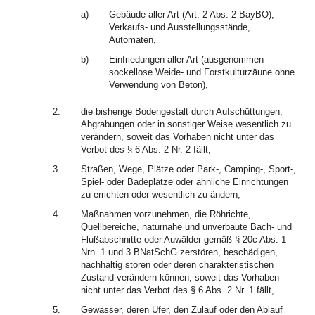
a)
Gebäude aller Art (Art. 2 Abs. 2 BayBO),
Verkaufs- und Ausstellungsstände,
Automaten,
b)
Einfriedungen aller Art (ausgenommen
sockellose Weide- und Forstkulturzäune ohne
Verwendung von Beton),
2.
die bisherige Bodengestalt durch Aufschüttungen,
Abgrabungen oder in sonstiger Weise wesentlich zu
verändern, soweit das Vorhaben nicht unter das
Verbot des § 6 Abs. 2 Nr. 2 fällt,
3.
Straßen, Wege, Plätze oder Park-, Camping-, Sport-,
Spiel- oder Badeplätze oder ähnliche Einrichtungen
zu errichten oder wesentlich zu ändern,
4.
Maßnahmen vorzunehmen, die Röhrichte,
Quellbereiche, naturnahe und unverbaute Bach- und
Flußabschnitte oder Auwälder gemäß § 20c Abs. 1
Nrn. 1 und 3 BNatSchG zerstören, beschädigen,
nachhaltig stören oder deren charakteristischen
Zustand verändern können, soweit das Vorhaben
nicht unter das Verbot des § 6 Abs. 2 Nr. 1 fällt,
5.
Gewässer, deren Ufer, den Zulauf oder den Ablauf