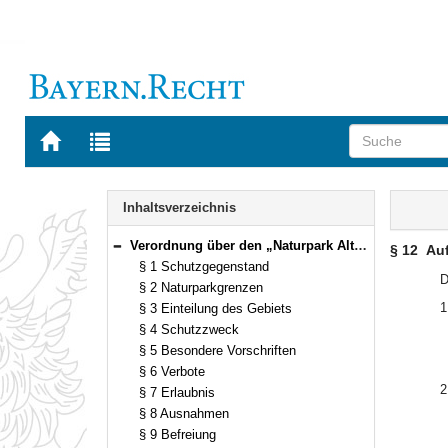
Zur
Zur
Startseite
Trefferliste
von
der
Navigation
BAYERN.RECHT
letzten
Inhalt
Inhaltsverzeichnis
Suche
Verordnung über den „Naturpark Altmühltal (Südliche Frankenalb)“ Vom 14. September 1995 (GVBl. S. 692) BayRS 791-5-15-U [Stand: 1.9.1998] (§§ 1–14)
§ 12
Auf
Bereich reduzieren
§ 1 Schutzgegenstand
D
§ 2 Naturparkgrenzen
1
§ 3 Einteilung des Gebiets
§ 4 Schutzzweck
§ 5 Besondere Vorschriften
§ 6 Verbote
2
§ 7 Erlaubnis
§ 8 Ausnahmen
§ 9 Befreiung