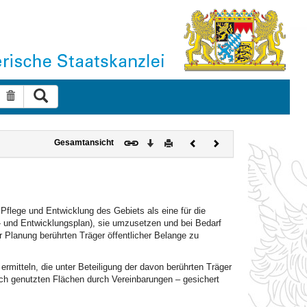
Suche ausführen
Suche zurücksetzen
Download
Drucken
Vorheriges
Nächstes
Gesamtansicht
Dokument
Dokument
Pflege und Entwicklung des Gebiets als eine für die
- und Entwicklungsplan), sie umzusetzen und bei Bedarf
er Planung berührten Träger öffentlicher Belange zu
rmitteln, die unter Beteiligung der davon berührten Träger
tlich genutzten Flächen durch Vereinbarungen – gesichert