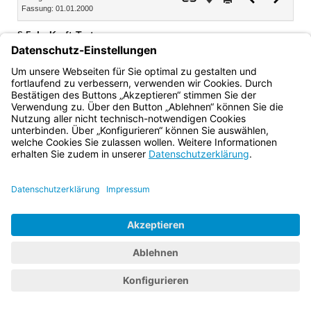
Fassung: 01.01.2000
Dokument
Dokume
§ 5
In-Kraft-Treten
Diese Verordnung tritt am 1. Februar 2000 in Kraft.
Bayern.de
BayernPortal
Datenschutz
Impressum
Barrierefreiheit
Hilfe
Kontakt
Kontrastwechsel
Schriftgröße