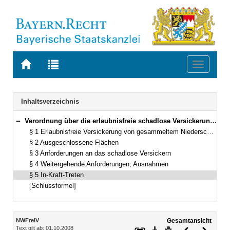
Zur
Zur
Toggle
Startseite
Trefferliste
navigati
von
der
BAYERN.RECHT
letzten
Navigation
Inhaltsverzeichnis
Suche
Verordnung über die erlaubnisfreie schadlose Versickerung von gesammeltem Niederschlagswasser (Niederschlagswasserfreistellungsverordnung – NWFreiV) Vom 1. Januar 2000 (GVBl. S. 30) BayRS 753-1-18-U (§§ 1–5)
Bereich reduzieren
§ 1 Erlaubnisfreie Versickerung von gesammeltem Niederschlagswasser
§ 2 Ausgeschlossene Flächen
§ 3 Anforderungen an das schadlose Versickern
§ 4 Weitergehende Anforderungen, Ausnahmen
§ 5 In-Kraft-Treten
[Schlussformel]
Inhalt
NWFreiV
Gesamtansicht
Text gilt ab: 01.10.2008
Download
Drucken
Vorheriges
Nächste