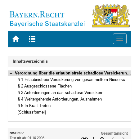
Zur
Zur
Toggle
Startseite
Trefferliste
navigati
von
der
BAYERN.RECHT
letzten
Navigation
Inhaltsverzeichnis
Suche
Verordnung über die erlaubnisfreie schadlose Versickerung von gesammeltem Niederschlagswasser (Niederschlagswasserfreistellungsverordnung – NWFreiV) Vom 1. Januar 2000 (GVBl. S. 30) BayRS 753-1-18-U (§§ 1–5)
Bereich reduzieren
§ 1 Erlaubnisfreie Versickerung von gesammeltem Niederschlagswasser
§ 2 Ausgeschlossene Flächen
§ 3 Anforderungen an das schadlose Versickern
§ 4 Weitergehende Anforderungen, Ausnahmen
§ 5 In-Kraft-Treten
[Schlussformel]
Inhalt
NWFreiV
Gesamtansicht
Text gilt ab: 01.10.2008
Download
Drucken
Vorheriges
Nächste