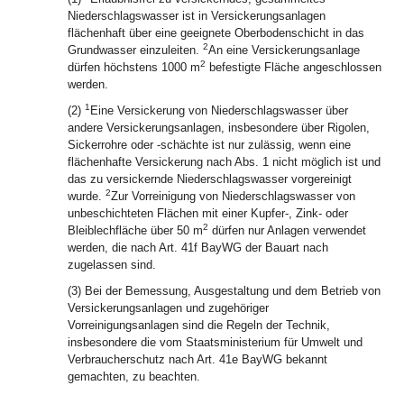
Niederschlagswasser ist in Versickerungsanlagen
flächenhaft über eine geeignete Oberbodenschicht in das
2
Grundwasser einzuleiten.
An eine Versickerungsanlage
2
dürfen höchstens 1000 m
befestigte Fläche angeschlossen
werden.
1
(2)
Eine Versickerung von Niederschlagswasser über
andere Versickerungsanlagen, insbesondere über Rigolen,
Sickerrohre oder -schächte ist nur zulässig, wenn eine
flächenhafte Versickerung nach Abs. 1 nicht möglich ist und
das zu versickernde Niederschlagswasser vorgereinigt
2
wurde.
Zur Vorreinigung von Niederschlagswasser von
unbeschichteten Flächen mit einer Kupfer-, Zink- oder
2
Bleiblechfläche über 50 m
dürfen nur Anlagen verwendet
werden, die nach Art. 41f BayWG der Bauart nach
zugelassen sind.
(3) Bei der Bemessung, Ausgestaltung und dem Betrieb von
Versickerungsanlagen und zugehöriger
Vorreinigungsanlagen sind die Regeln der Technik,
insbesondere die vom Staatsministerium für Umwelt und
Verbraucherschutz nach Art. 41e BayWG bekannt
gemachten, zu beachten.