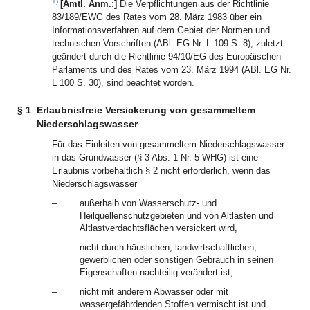
1)
[Amtl. Anm.:]
Die Verpflichtungen aus der Richtlinie
83/189/EWG des Rates vom 28. März 1983 über ein
Informationsverfahren auf dem Gebiet der Normen und
technischen Vorschriften (ABl. EG Nr. L 109 S. 8), zuletzt
geändert durch die Richtlinie 94/10/EG des Europäischen
Parlaments und des Rates vom 23. März 1994 (ABl. EG Nr.
L 100 S. 30), sind beachtet worden.
§ 1
Erlaubnisfreie Versickerung von gesammeltem
Niederschlagswasser
Für das Einleiten von gesammeltem Niederschlagswasser
in das Grundwasser (§ 3 Abs. 1 Nr. 5 WHG) ist eine
Erlaubnis vorbehaltlich § 2 nicht erforderlich, wenn das
Niederschlagswasser
–
außerhalb von Wasserschutz- und
Heilquellenschutzgebieten und von Altlasten und
Altlastverdachtsflächen versickert wird,
–
nicht durch häuslichen, landwirtschaftlichen,
gewerblichen oder sonstigen Gebrauch in seinen
Eigenschaften nachteilig verändert ist,
–
nicht mit anderem Abwasser oder mit
wassergefährdenden Stoffen vermischt ist und