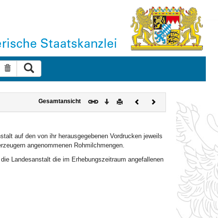
Suche ausführen
Suche zurücksetzen
Download
Drucken
Vorheriges
Nächstes
Gesamtansicht
Dokument
Dokument
stalt auf den von ihr herausgegebenen Vordrucken jeweils
cherzeugern angenommenen Rohmilchmengen.
tzt die Landesanstalt die im Erhebungszeitraum angefallenen