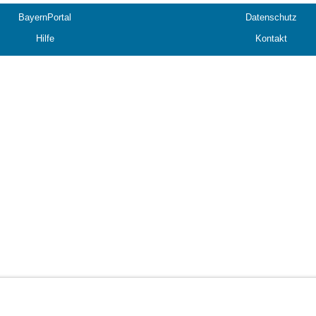
BayernPortal
Datenschutz
Hilfe
Kontakt