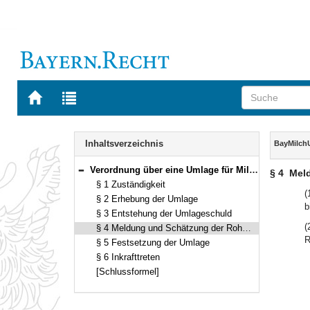
Zur
Zur
Startseite
Trefferliste
von
der
Navigation
BAYERN.RECHT
letzten
Inhalt
Inhaltsverzeichnis
BayMilch
Suche
Verordnung über eine Umlage für Milch (Bayerische Milchumlageverordnung – BayMilchUmlV) Vom 17. Oktober 2007 (GVBl. S. 727) BayRS 7842-6-L (§§ 1–6)
§ 4
Mel
Bereich reduzieren
§ 1 Zuständigkeit
(
§ 2 Erhebung der Umlage
b
§ 3 Entstehung der Umlageschuld
(
§ 4 Meldung und Schätzung der Rohmilchmengen
R
§ 5 Festsetzung der Umlage
§ 6 Inkrafttreten
[Schlussformel]