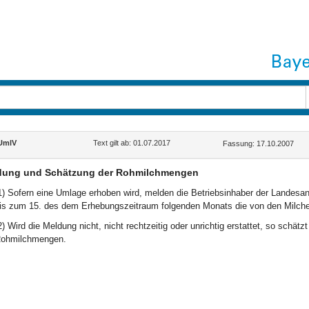
UmlV
Text gilt ab: 01.07.2017
Fassung: 17.10.2007
dung und Schätzung der Rohmilchmengen
1) Sofern eine Umlage erhoben wird, melden die Betriebsinhaber der Landesan
is zum 15. des dem Erhebungszeitraum folgenden Monats die von den Mil
2) Wird die Meldung nicht, nicht rechtzeitig oder unrichtig erstattet, so schä
ohmilchmengen.