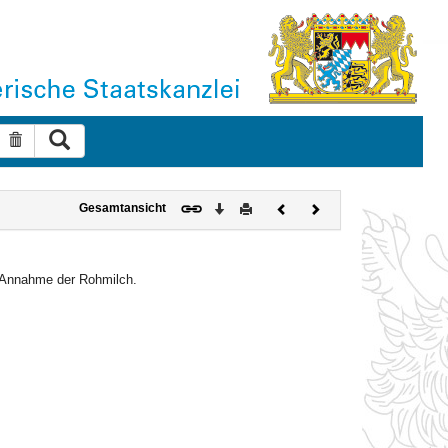
Suche ausführen
Suche zurücksetzen
Download
Drucken
Vorheriges
Nächstes
Gesamtansicht
Dokument
Dokument
r Annahme der Rohmilch.