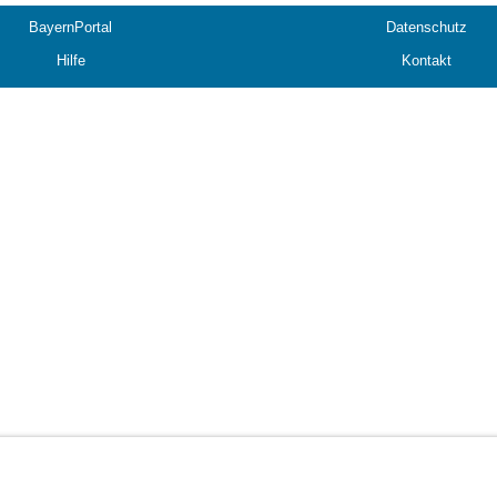
BayernPortal
Datenschutz
Hilfe
Kontakt