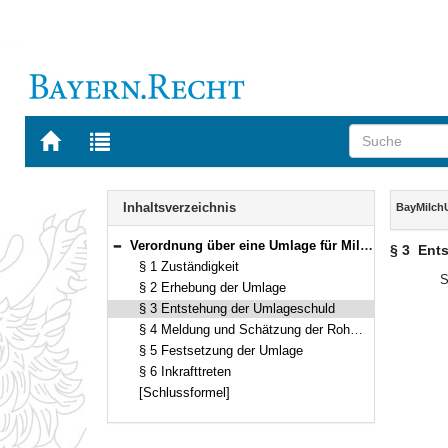
Zur
Zur
Startseite
Trefferliste
von
der
Navigation
BAYERN.RECHT
letzten
Inhalt
Inhaltsverzeichnis
BayMilch
Suche
Verordnung über eine Umlage für Milch (Bayerische Milchumlageverordnung – BayMilchUmlV) Vom 17. Oktober 2007 (GVBl. S. 727) BayRS 7842-6-L (§§ 1–6)
§ 3
Ent
Bereich reduzieren
§ 1 Zuständigkeit
S
§ 2 Erhebung der Umlage
§ 3 Entstehung der Umlageschuld
§ 4 Meldung und Schätzung der Rohmilchmengen
§ 5 Festsetzung der Umlage
§ 6 Inkrafttreten
[Schlussformel]