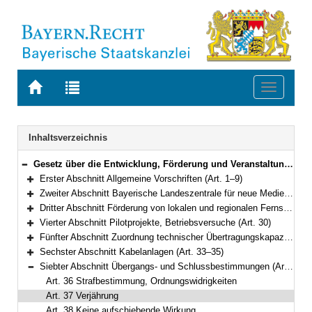
Zur
Zur
Toggle
Startseite
Trefferliste
navigati
von
der
BAYERN.RECHT
letzten
Navigation
Inhaltsverzeichnis
Suche
Gesetz über die Entwicklung, Förderung und Veranstaltung privater Rundfunkangebote und anderer Telemedien in Bayern (Bayerisches Mediengesetz – BayMG) in der Fassung der Bekanntmachung vom 22. Oktober 2003 (GVBl. S. 799) BayRS 2251-4-S (Art. 1–39)
Bereich reduzieren
Erster Abschnitt Allgemeine Vorschriften (Art. 1–9)
Bereich erweitern
Zweiter Abschnitt Bayerische Landeszentrale für neue Medien (Art. 10–22)
Bereich erweitern
Dritter Abschnitt Förderung von lokalen und regionalen Fernsehangeboten, Organisation und Zulässigkeit von Rundfunkprogrammen (Art. 23–29)
Bereich erweitern
Vierter Abschnitt Pilotprojekte, Betriebsversuche (Art. 30)
Bereich erweitern
Fünfter Abschnitt Zuordnung technischer Übertragungskapazitäten (Art. 31–32)
Bereich erweitern
Sechster Abschnitt Kabelanlagen (Art. 33–35)
Bereich erweitern
Siebter Abschnitt Übergangs- und Schlussbestimmungen (Art. 36–39)
Bereich reduzieren
Art. 36 Strafbestimmung, Ordnungswidrigkeiten
Art. 37 Verjährung
Art. 38 Keine aufschiebende Wirkung