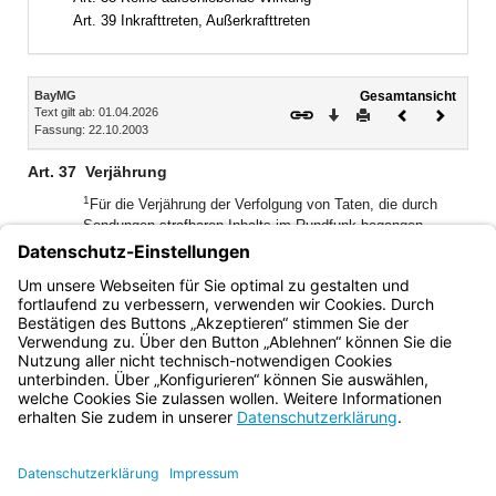
Art. 39 Inkrafttreten, Außerkrafttreten
Inhalt
BayMG
Gesamtansicht
Text gilt ab: 01.04.2026
Download
Drucken
Vorheriges
Nächste
Fassung: 22.10.2003
Dokument
Dokume
Art. 37
Verjährung
1
Für die Verjährung der Verfolgung von Taten, die durch
Sendungen strafbaren Inhalts im Rundfunk begangen
werden, gelten Art. 15 Abs. 1 Satz 1 und 2 Nr. 1 und 3 des
2
Bayerischen Pressegesetzes sinngemäß.
Die Verfolgung
der in Art. 37 Abs. 1 und 2 genannten Ordnungswidrigkeiten
verjährt in sechs Monaten.
Bayern.de
BayernPortal
Datenschutz
Impressum